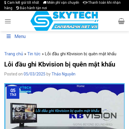
Skip
Cam kết giá tốt nhất
Miễn phí vận chuyển
Thanh toán khi nhận
hàng
Bảo hành tận nơi
to
content
Menu
Trang chủ
»
Tin tức
»
Lỗi đầu ghi Kbvision bị quên mật khẩu
Lỗi đầu ghi Kbvision bị quên mật khẩu
Posted on
05/03/2025
by
Thảo Nguyễn
05
Th3