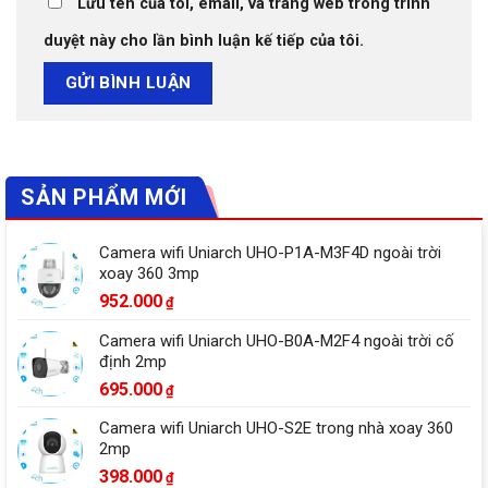
Lưu tên của tôi, email, và trang web trong trình
duyệt này cho lần bình luận kế tiếp của tôi.
SẢN PHẨM MỚI
Camera wifi Uniarch UHO-P1A-M3F4D ngoài trời
xoay 360 3mp
952.000
₫
Camera wifi Uniarch UHO-B0A-M2F4 ngoài trời cố
định 2mp
695.000
₫
Camera wifi Uniarch UHO-S2E trong nhà xoay 360
2mp
398.000
₫