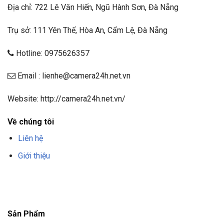
Địa chỉ: 722 Lê Văn Hiến, Ngũ Hành Sơn, Đà Nẵng
Trụ sở: 111 Yên Thế, Hòa An, Cẩm Lệ, Đà Nẵng
Hotline: 0975626357
Email : lienhe@camera24h.net.vn
Website: http://camera24h.net.vn/
Về chúng tôi
Liên hệ
Giới thiệu
F8BET
TRANG CHỦ F8BET
NHÀ CÁI F8BET
F8BET CASINO
TẢI F8BET
APP
F8BET
NỔ HŨ F8BET
THỂ THAO F8BET
Sản Phẩm