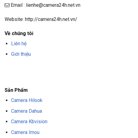
Email : lienhe@camera24h.net.vn
Website: http://camera24h.net.vn/
Về chúng tôi
Liên hệ
Giới thiệu
F8BET
TRANG CHỦ F8BET
NHÀ CÁI F8BET
F8BET CASINO
TẢI F8BET
APP
F8BET
NỔ HŨ F8BET
THỂ THAO F8BET
Sản Phẩm
Camera Hilook
Camera Dahua
Camera Kbvision
Camera Imou