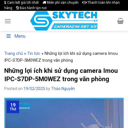
Skip
Cam kết giá tốt nhất
Miễn phí vận chuyển
Thanh toán khi nhận
hàng
Bảo hành tận nơi
to
content
Menu
Trang chủ
»
Tin tức
»
Những lợi ích khi sử dụng camera Imou
IPC-S7DP-5M0WEZ trong văn phòng
Những lợi ích khi sử dụng camera Imou
IPC-S7DP-5M0WEZ trong văn phòng
Posted on
19/02/2025
by
Thảo Nguyễn
19
Th2