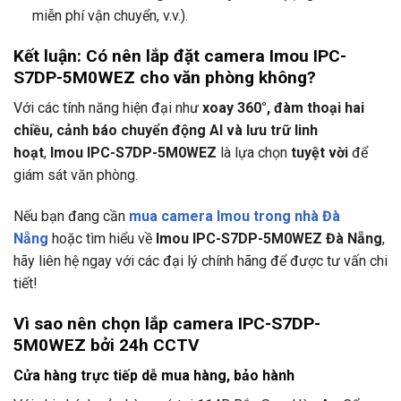
miễn phí vận chuyển, v.v.).
Kết luận: Có nên lắp đặt camera Imou IPC-
S7DP-5M0WEZ cho văn phòng không?
Với các tính năng hiện đại như
xoay 360°, đàm thoại hai
chiều, cảnh báo chuyển động AI và lưu trữ linh
hoạt
,
Imou IPC-S7DP-5M0WEZ
là lựa chọn
tuyệt vời
để
giám sát văn phòng.
Nếu bạn đang cần
mua camera Imou trong nhà Đà
Nẵng
hoặc tìm hiểu về
Imou IPC-S7DP-5M0WEZ Đà Nẵng
,
hãy liên hệ ngay với các đại lý chính hãng để được tư vấn chi
tiết!
Vì sao nên chọn lắp camera IPC-S7DP-
5M0WEZ bởi
24h CCTV
Cửa hàng trực tiếp dễ mua hàng, bảo hành