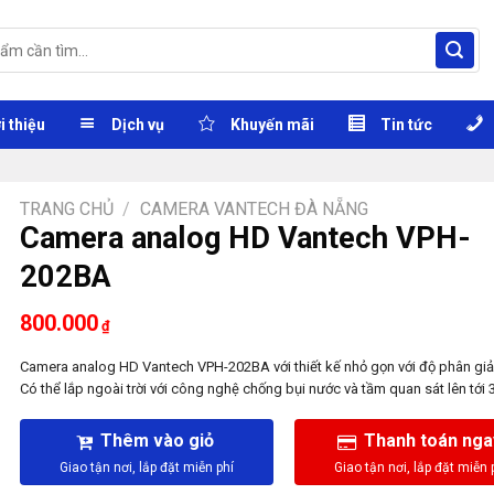
i thiệu
Dịch vụ
Khuyến mãi
Tin tức
TRANG CHỦ
/
CAMERA VANTECH ĐÀ NẴNG
Camera analog HD Vantech VPH-
202BA
800.000
₫
Camera analog HD Vantech VPH-202BA với thiết kế nhỏ gọn với độ phân giả
Có thể lắp ngoài trời với công nghệ chống bụi nước và tầm quan sát lên tới 
Thêm vào giỏ
Thanh toán nga