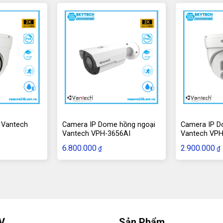
camera HD-CVI, camera HDI với đường
bị giật.
ng qua mạng. Không cần phải cài đặt tên
nhập. Công nghệ này đã có tại camera
vì vậy khách hàng ít có điều kiện sử dụng.
t để cảnh báo đối tượng, theo dõi được
m được số người ra vào, theo dõi được đối
 Vantech
Camera IP Dome hồng ngoại
Camera IP D
 quản lý được các điểm khác nhau. Không tốn
Vantech VPH-3656AI
Vantech VP
6.800.000
2.900.000
₫
₫
hông minh: bật tắt/bật điện, tiến hành
n, phát triển và được nâng cấp nhiều năm.
 nhau cho mỗi người. Giám sát tại nhiều
hu đô thị, nhà xe, …
V
Sản Phẩm