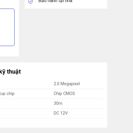
Bảo hành tại nhà.
kỹ thuật
2.0 Megapixel
oại chip
Chip CMOS
30m
DC 12V