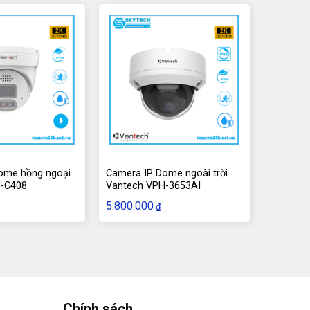
ome hồng ngoại
Camera IP Dome ngoài trời
H-C408
Vantech VPH-3653AI
5.800.000
₫
Chính sách