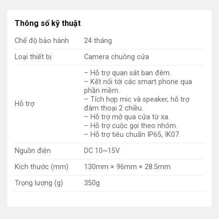
Năm 2015, Dahua đã mua lại công ty American
Dynamics, một nhà sản xuất camera an ninh hàng đầu
Thông số kỹ thuật
của Mỹ. Đây là một động thái quan trọng giúp Dahua mở
rộng thị trường sang Mỹ và các nước phương Tây.
Chế độ bảo hành
24 tháng
Loại thiết bị
Camera chuông cửa
Năm 2022, Dahua đã trở thành nhà sản xuất camera an
– Hỗ trợ quan sát ban đêm.
ninh lớn nhất thế giới, với doanh thu hàng năm đạt 6,5 tỷ
– Kết nối tới các smart phone qua
USD.
phần mềm.
– Tích hợp mic và speaker, hỗ trợ
Hỗ trợ
đàm thoại 2 chiều.
– Hỗ trợ mở qua cửa từ xa.
– Hỗ trợ cuộc gọi theo nhóm.
– Hỗ trợ tiêu chuẩn IP65, IK07.
Nguồn điện
DC 10~15V
Kích thước (mm)
130mm × 96mm × 28.5mm
Trọng lượng (g)
350g