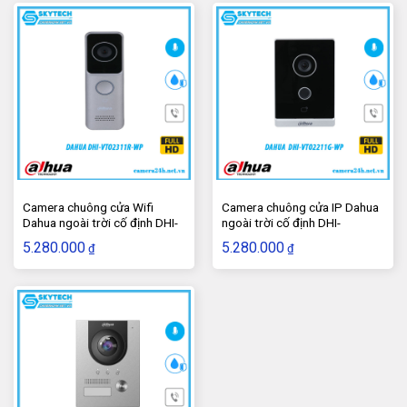
thế giới. Sản phẩm này có độ phân giải 2.0 Megapixel,
góc quan sat 160 độ. Ngoài ra, sản phẩm còn được thiết
kế chắc chắn với chất liệu kim loại + nhựa và chuẩn
chống nước IP65, có thể lắp đặt sản phẩm cả trong nhà
lẫn ngoài trời.
Camera chuông cửa Wifi
Camera chuông cửa IP Dahua
Dahua ngoài trời cố định DHI-
ngoài trời cố định DHI-
VTO2311R-WP
VTO2211G-WP
5.280.000
5.280.000
₫
₫
5. Thông số kĩ thuật của Camera chuông
cửa IP Dahua ngoài trời cố định DHI-
VTO2202F-P