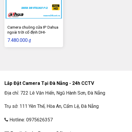
NÚT ẤN CHUÔNG CỬA
Camera độ phân giải 2 MP CMOS với góc quan sát
160°
Camera chuông cửa IP Dahua
ngoài trời cố định DHI-
Hỗ trợ quan sát ban đêm
VTO2202F-P-S2
7.480.000
₫
Kết nối tới các smart phone qua phần mềm
Tích hợp mic và speaker, hỗ trợ đàm thoại 2 chiều
Hỗ trợ mở qua cửa từ xa
Hỗ trợ cuộc gọi theo nhóm
Lắp Đặt Camera Tại Đà Nẵng - 24h CCTV
Chất liệu kim loại, IP65, IK07
Địa chỉ: 722 Lê Văn Hiến, Ngũ Hành Sơn, Đà Nẵng
Nguồn điện DC 12V
Kích thước 130mm × 96mm × 28.5mm
Trụ sở: 111 Yên Thế, Hòa An, Cẩm Lệ, Đà Nẵng
6. Đánh giá Camera chuông cửa IP Dahua
Hotline: 0975626357
ngoài trời cố định DHI-VTO2202F-P