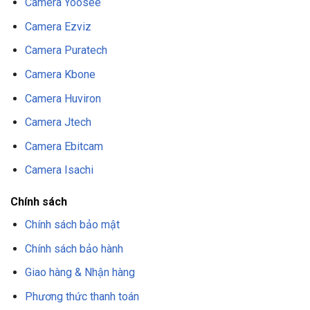
Camera Yoosee
Camera Ezviz
Camera Puratech
Camera Kbone
Camera Huviron
Camera Jtech
Camera Ebitcam
Camera Isachi
Chip CMOS:
cung cấp hình ảnh màu sắc chất lượng
Chính sách
cao với độ phân giải rõ nét, không chỉ giúp tăng
Chính sách bảo mật
cường khả năng xử lý của camera mà còn tiết kiệm
năng lượng và giảm tiếng ồn.
Chính sách bảo hành
Góc quan sát 160 độ
: camera có khả năng quan sát
Giao hàng & Nhận hàng
rộng, phù hợp cho việc giám sát diện tích lớn và theo
Phương thức thanh toán
dõi các góc nhìn khác nhau.