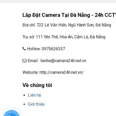
lẫn ngoài trời.
Tuy nhiên, việc mua sản phẩm này hay không phụ 
Lắp Đặt Camera Tại Đà Nẵng - 24h CCT
bạn đang tìm kiếm một camera an ninh ngoài trời v
Địa chỉ: 722 Lê Văn Hiến, Ngũ Hành Sơn, Đà Nẵng
và chống nước tốt, sản phẩm này có thể là một lựa
hoặc muốn tìm hiểu các sản phẩm khác, hãy liên h
Trụ sở: 111 Yên Thế, Hòa An, Cẩm Lệ, Đà Nẵng
ninh để được tư vấn chi tiết hơn.
Hotline: 0975626357
5. Thông số kĩ thuật của Cam
trời cố định DH-HAC-HDW18
Email : lienhe@camera24h.net.vn
Website: http://camera24h.net.vn/
Về chúng tôi
Liên hệ
Giới thiệu