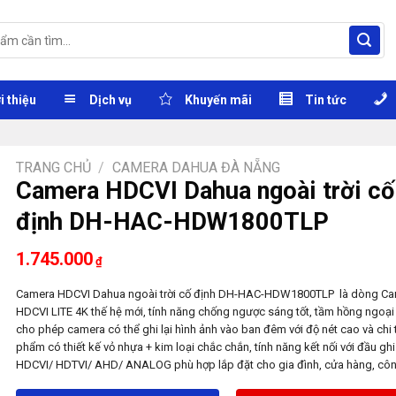
i thiệu
Dịch vụ
Khuyến mãi
Tin tức
TRANG CHỦ
/
CAMERA DAHUA ĐÀ NẴNG
Camera HDCVI Dahua ngoài trời cố
định DH-HAC-HDW1800TLP
1.745.000
₫
Camera HDCVI Dahua ngoài trời cố định DH-HAC-HDW1800TLP là dòng C
HDCVI LITE 4K thế hệ mới, tính năng chống ngược sáng tốt, tầm hồng ngoại
cho phép camera có thể ghi lại hình ảnh vào ban đêm với độ nét cao và chi 
phẩm có thiết kế vỏ nhựa + kim loại chắc chắn, tính năng kết nối với đầu ghi
HDCVI/ HDTVI/ AHD/ ANALOG phù hợp lắp đặt cho gia đình, cửa hàng, côn