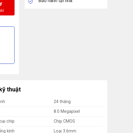
Bảo hành tại nhà.
y
kỹ thuật
ành
24 tháng
8.0 Megapixel
oại chip
Chip CMOS
ng kính
Loại 3.6mm