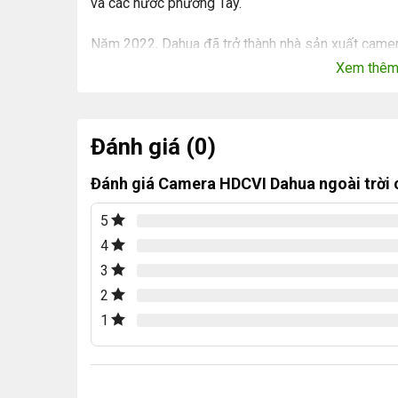
và các nước phương Tây.
Năm 2022, Dahua đã trở thành nhà sản xuất camera 
hàng năm đạt 6,5 tỷ USD.
Xem thê
Đánh giá (0)
Đánh giá Camera HDCVI Dahua ngoài trờ
5
4
3
2
1