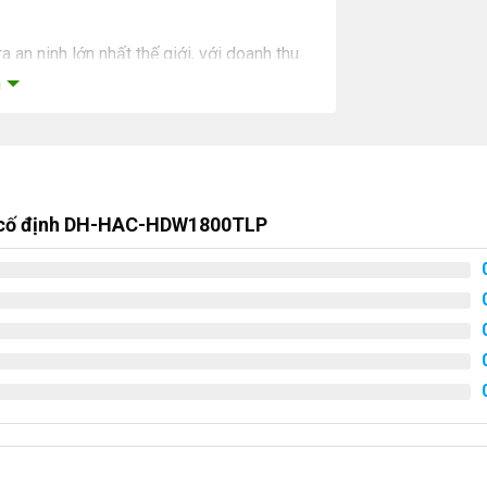
an ninh lớn nhất thế giới, với doanh thu
m
i cố định DH-HAC-HDW1800TLP