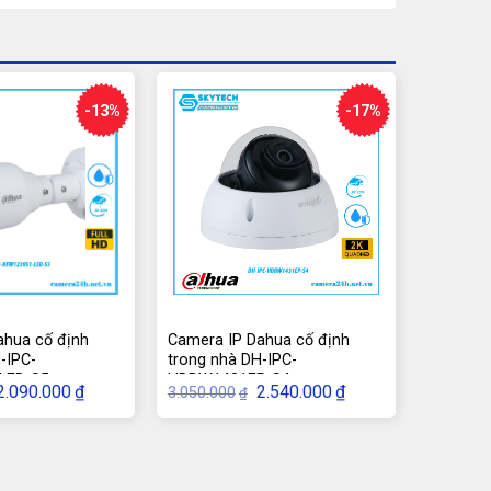
-13%
-17%
ahua cố định
Camera IP Dahua cố định
-IPC-
trong nhà DH-IPC-
LED-S5
HDBW1431EP-S4
Giá
Giá
Giá
Giá
2.090.000
₫
2.540.000
₫
3.050.000
₫
gốc
hiện
gốc
hiện
à:
tại
là:
tại
2.390.000₫.
là:
3.050.000₫.
là:
2.090.000₫.
2.540.000₫.