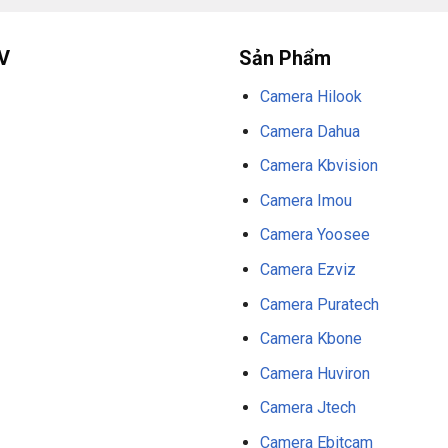
thuộc vào nhu cầu sử dụng của bạn. Nếu
V
Sản Phẩm
ới độ phân giải cao, tầm xa hồng ngoại xa
Camera Hilook
 chọn tốt. Nếu bạn cần thêm thông tin
ệ với
camera Dahua Đà Nẵng
thiết bị an
Camera Dahua
Camera Kbvision
era HDCVI Dahua ngoài
Camera Imou
00TLP
Camera Yoosee
Camera Ezviz
Camera Puratech
Camera Kbone
Camera Huviron
Camera Jtech
Camera Ebitcam