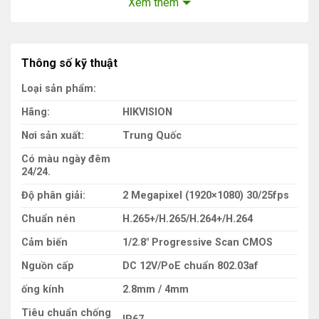
bộ phận R&D liên kết và phối hợp hoạt động trên toàn
Xem thêm
thế giới, bao gồm các trung tâm R&D ở Montreal, Canada
và London, Vương quốc Anh, cũng như 8 thành phố ở
Trung Quốc.
Thông số kỹ thuật
2. Lịch sử hình thành thương hiệu camera
Loại sản phẩm:
Hikvision
Hãng:
HIKVISION
Nơi sản xuất:
Trung Quốc
Có màu ngày đêm
24/24.
Độ phân giải:
2 Megapixel (1920×1080) 30/25fps
Chuẩn nén
H.265+/H.265/H.264+/H.264
Cảm biến
1/2.8″ Progressive Scan CMOS
Nguồn cấp
DC 12V/PoE chuẩn 802.03af
ống kính
2.8mm / 4mm
Hikvision là thương hiệu Camera quan sát và thiết bị an
Tiêu chuẩn chống
ninh hàng đầu thế giới. Hikvision được thành lập năm