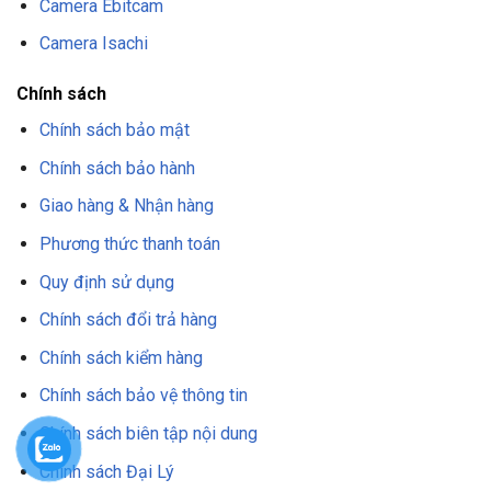
Camera Ebitcam
Bảo hành
24 tháng
Camera Isachi
Chính sách
Chất liệu:
kim loại / nhựa
Chính sách bảo mật
Chính sách bảo hành
T
rọng l
ượng
405g
Giao hàng & Nhận hàng
T
rợ s
áng ban đêm
30m
Phương thức thanh toán
Quy định sử dụng
Kích thước
234 mm × 120 mm × 117 mm
Chính sách đổi trả hàng
Chính sách kiểm hàng
Chính sách bảo vệ thông tin
6.
Đánh giá
Camera IP 2MP thân trụ
HIKVISION DS-2CD1027G2-LUF
Chính sách biên tập nội dung
Chất lượng luôn đảm bảo
Chính sách Đại Lý