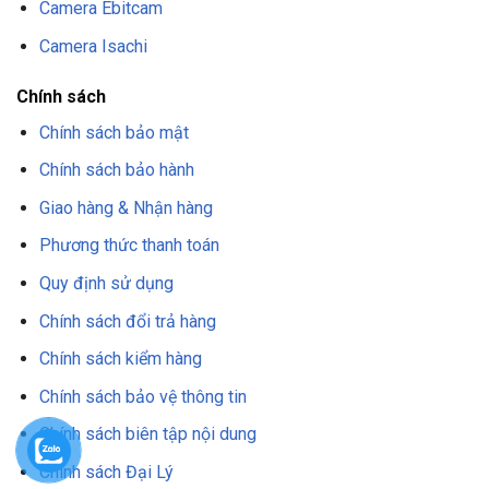
Camera Ebitcam
HU-
6. Đánh giá Camera IP Huviron
Camera Isachi
NP225DMT/I5E-AF
Chính sách
Chất lượng hình ảnh
Chính sách bảo mật
Đảm bảo rằng camera cung cấp độ phân giải cao để
có hình ảnh sắc nét, đặc biệt là trong điều kiện ánh
Chính sách bảo hành
sáng thấp.
Giao hàng & Nhận hàng
Phương thức thanh toán
Quy định sử dụng
Chính sách đổi trả hàng
Chính sách kiểm hàng
Chính sách bảo vệ thông tin
Chính sách biên tập nội dung
Chính sách Đại Lý