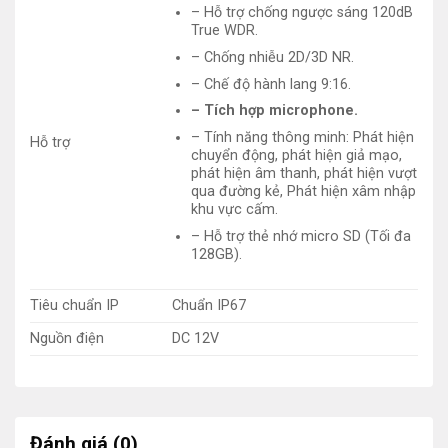
– Hỗ trợ chống ngược sáng 120dB
True WDR.
Tầm nhìn
– Chống nhiễu 2D/3D NR.
Kết hợp tinh hoa từ tinh thần, sức mạnh và sự vươn lên
– Chế độ hành lang 9:16.
của con người Việt Nam cùng công nghệ tiên tiến, hiện
– Tích hợp microphone.
đại trên thế giới. HUVIRON tạo dựng thương hiệu quốc
– Tính năng thông minh: Phát hiện
Hỗ trợ
gia đẳng cấp thế giới với tốc độ tăng trưởng bền vững.
chuyển động, phát hiện giả mạo,
Góp phần nâng cao chất lượng cuộc sống của người
phát hiện âm thanh, phát hiện vượt
qua đường kẻ, Phát hiện xâm nhập
Việt và nâng tầm vị thế của người Việt trên trường quốc
khu vực cấm.
tế.
– Hỗ trợ thẻ nhớ micro SD (Tối đa
128GB).
Sứ mệnh
Nâng cao giá trị cuộc sống cho cộng đồng và xã hội
Tiêu chuẩn IP
Chuẩn IP67
thông qua các sản phẩm, dịch vụ, công nghệ hiện đại,
Nguồn điện
DC 12V
chuyên nghiệp, chính sách đãi ngộ đáp ứng được nhu
cầu của khách hàng, góp phần vào sự phát triển chung
của cuộc cách mạng công nghiệp 4.0 trên toàn cầu.
Đánh giá (0)
Tôn chỉ