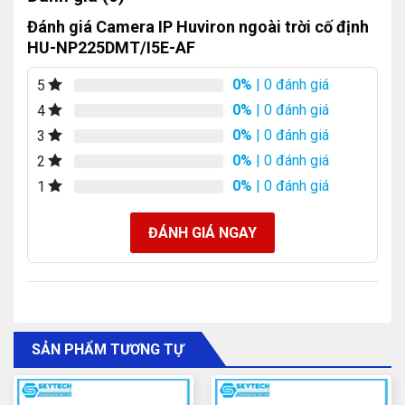
Đánh giá Camera IP Huviron ngoài trời cố định
Đi đầu trong việc kinh doanh các sản phẩm Camera
HU-NP225DMT/I5E-AF
giám sát, thiết bị mạng, thiết bị viễn thông, tạo nên
những sản phẩm và dịch vụ có chất lượng tối ưu, mang
0%
| 0 đánh giá
5
lại sự hài lòng cho khách hàng ở mức độ cao nhất.
0%
| 0 đánh giá
4
0%
| 0 đánh giá
3
0%
| 0 đánh giá
2
0%
| 0 đánh giá
1
ĐÁNH GIÁ NGAY
3. Camera IP Huviron HU-NP225DMT/I5E-AF
SẢN PHẨM TƯƠNG TỰ
có giá bao nhiêu?
Giá của các sản phẩm camera Huviron tại mỗi thời điểm