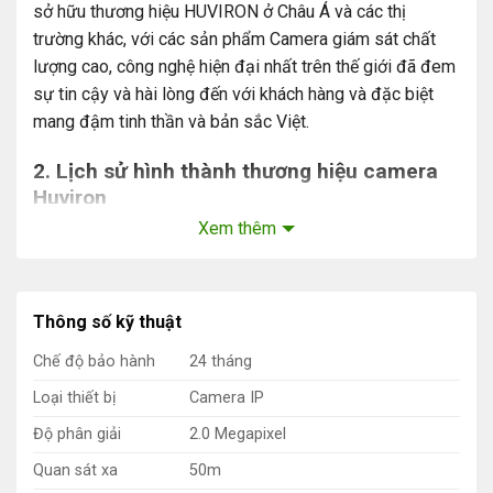
sở hữu thương hiệu HUVIRON ở Châu Á và các thị
trường khác, với các sản phẩm Camera giám sát chất
lượng cao, công nghệ hiện đại nhất trên thế giới đã đem
sự tin cậy và hài lòng đến với khách hàng và đặc biệt
mang đậm tinh thần và bản sắc Việt.
2. Lịch sử hình thành thương hiệu camera
Huviron
Xem thêm
Huviron được thành lập năm 1991 tại Hàn Quốc, lấy tên
thương hiệu là Sunkwan. Năm 2005 Sunkwang đổi tên
công ty thành Công ty TNHH HUVIRON Đạt giá trị xuất
khẩu 20 triệu Dollar. Năm 2020, chính thức thành lập
Thông số kỹ thuật
công ty với tên gọi “Công ty TNHH Huviron Việt Nam”,
Chế độ bảo hành
24 tháng
với các sản phẩm Camera giám sát chất lượng cao,
Loại thiết bị
Camera IP
công nghệ hiện đại nhất trên thế giới đã đem sự tin cậy
và hài lòng đến với khách hàng và đặc biệt mang đậm
Độ phân giải
2.0 Megapixel
tinh thần và bản sắc Việt. Năm 2021, đổi tên thành
Quan sát xa
50m
“Công ty Cổ phần Huviron Việt Nam”