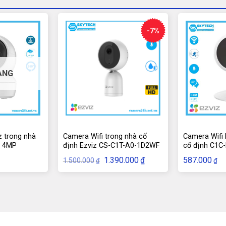
-7%
ÀNG
z trong nhà
Camera Wifi trong nhà cố
Camera Wifi 
N 4MP
định Ezviz CS-C1T-A0-1D2WF
cố định C1C
Giá
Giá
1.390.000
₫
587.000
1.500.000
₫
₫
gốc
hiện
là:
tại
1.500.000₫.
là:
1.390.000₫.