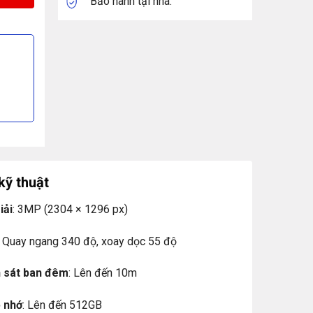
Bảo hành tại nhà.
kỹ thuật
iải
: 3MP (2304 × 1296 px)
: Quay ngang 340 độ, xoay dọc 55 độ
 sát ban đêm
: Lên đến 10m
ẻ nhớ
: Lên đến 512GB