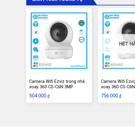
HẾT H
Camera Wifi Ezviz trong nhà
Camera Wifi Ezvi
xoay 360 CS-C6N 3MP
xoay 360 CS-C6
504.000
756.000
₫
₫