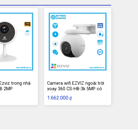
Ezviz trong nhà
Camera wifi EZVIZ ngoài trời
-B 2MP
xoay 360 CS-H8-3k 5MP có
màu
1.662.000
₫