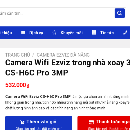
i thiệu
Dịch vụ
Khuyến mãi
Tin tức
TRANG CHỦ
/
CAMERA EZVIZ ĐÀ NẴNG
Camera Wifi Ezviz trong nhà xoay 
CS-H6C Pro 3MP
532.000
₫
Camera WiFi Ezviz CS-H6C Pro 3MP
là một lựa chọn an ninh thông minh
không gian trong nhà, tích hợp nhiều tính năng nổi bật như khả năng xoay 3
chất lượng hình ảnh cao và các tính năng an ninh thông minh
Thêm vào giỏ
Thanh toán nga