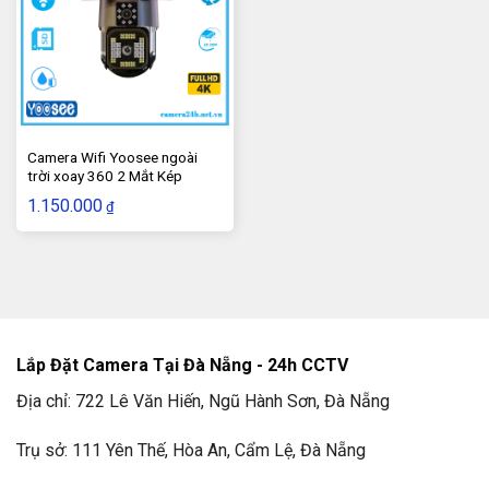
5. Thông số kỹ thuật của camera wifi ngoài
Camera Wifi Yoosee ngoài
trời xoay 360 Yoosee D32S-4G
trời xoay 360 2 Mắt Kép
Kích thước camera: 2.5″ – 32 LED
1.150.000
₫
Độ phân giải: 5.0Mpx – chuẩn nét Full HD
Khả năng kết nối: bằng SIM 4G hoặc Cổng mạng
LAN RJ45
Ghi hình liên tục : 24/24
Lắp Đặt Camera Tại Đà Nẵng - 24h CCTV
Xoay ngang dọc 360 độ: Có
Địa chỉ: 722 Lê Văn Hiến, Ngũ Hành Sơn, Đà Nẵng
Đàm thoại 2 chiều : Có
Trụ sở: 111 Yên Thế, Hòa An, Cẩm Lệ, Đà Nẵng
Cảnh báo chuyển động: Có