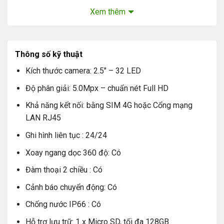
camera mà là tên của một phần mềm được sử dụng để
Xem thêm
quản lý các chiếc camera. Yoosee là một ứng dụng cho
phép điều khiển camera từ thiết bị di động như điện
thoại thông minh. Ứng dụng này được tạo ra bởi
Thông số kỹ thuật
Granville Times Technology Co, Ltd ở Thẩm Quyến,
Trung Quốc.
Kích thước camera: 2.5″ – 32 LED
Độ phân giải: 5.0Mpx – chuẩn nét Full HD
Camera Yoosee được sản xuất bởi một nhà máy sản
Khả năng kết nối: bằng SIM 4G hoặc Cổng mạng
xuất phần cứng và sau đó được kết nối với phần mềm
LAN RJ45
Yoosee. Mỗi chiếc camera sẽ được cấp một ID và một
mật khẩu riêng để kết nối với ứng dụng Yoosee. Điều
Ghi hình liên tục : 24/24
này giúp quản lý và điều khiển camera từ xa một cách an
Xoay ngang dọc 360 độ: Có
toàn và tiện lợi.
Đàm thoại 2 chiều : Có
2. Lịch sử hình thành thương hiệu camera
Cảnh báo chuyển động: Có
Yoosee
Chống nước IP66 : Có
Ra đời không lâu trên thị trường camera quan sát, bắt
đầu năm 2013, Yoosee được chú ý đến với ứng dụng
Hỗ trợ lưu trữ: 1 x Micro SD, tối đa 128GB