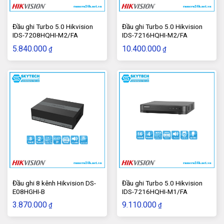
Chân đế gắn trên tường
Đầu ghi Turbo 5.0 Hikvision
Đầu ghi Turbo 5.0 Hikvision
Màu trắng
IDS-7208HQHI-M2/FA
IDS-7216HQHI-M2/FA
5.840.000
10.400.000
₫
₫
Bằng hợp kim nhôm
Lắp đặt ngoài trời hoặc trong nhà
Kích thước 120×120×120mm
6. Đánh giá c
hân đế camera Hikvision DS-
1272ZJ-120
Chân đế camera HIKVISION DS-1272ZJ-120 là chân đế
gắn trên tường, được thiết kế chắc chắn, bằng hợp kim
nhôm, màu trắng, dùng lắp đặt ngoài trời hoặc trong nhà,
hàng chuyên dụng chính hãng Hikvision
Đầu ghi 8 kênh Hikvision DS-
Đầu ghi Turbo 5.0 Hikvision
E08HGHI-B
IDS-7216HQHI-M1/FA
3.870.000
9.110.000
₫
₫