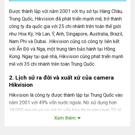
Được thành lập với năm 2001 với trụ sở tại Hàng Châu,
Trung Quốc, Hikvision đã phát triển mạnh mẽ, trở thành
công ty đa quốc gia với 25 chi nhánh trên toàn thế giới
như Hoa Kỳ, Hà Lan, Ý, Anh, Singapore, Australia, Brazil,
Nam Phi và Dubai…Hikvision cũng có công ty liên kết
với Ấn Độ và Nga, một trung tâm bảo hành tại Hồng
Kong. Ngay tại quê nhà, Hikvision cũng phát triển mạnh
mẽ với 35 chi nhánh trên toàn Trung Quốc.
2. Lịch sử ra đời và xuấ
t xứ của camera
Hikvision
Hikvision là công ty được thành lập tại Trung Quốc vào
năm 2001 với 49% vốn nước ngoài. Nó sử dụng hơn
18.000 người và có giá trị vốn hóa thị trường hơn 20 tỷ
USD (số liệu chính thức từ năm 2016).
Xem thêm
Công ty sản xuất hệ thống giám sát và các thiết bị khác