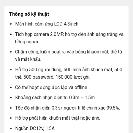
Thông số kỹ thuật
Màn hình cảm ứng LCD 4.3inch
Tích hợp camera 2.0MP, hỗ trợ đèn ánh sáng trắng và
hồng ngoại.
2. Lịch sử hình thành thương hiệu camera
Kbvision
Chấm công, kiểm soát ra vào bằng khuôn mặt, thẻ từ
và mật khẩu.
Kbvision được thành lập vào năm 1998 tại Hoa Kỳ, với
hơn 20 năm kinh nghiệm trong lĩnh vực phát triển thiết bị
Hỗ trợ 500 người dùng, 500 hình ảnh khuôn mặt, 500
an ninh. Kbvision là một trong những nhà sản xuất
thẻ, 500 password, 150.000 lượt ghi.
camera giám sát hàng đầu thế giới, với sản phẩm được
Có thể hoạt động độc lập và offline.
phân phối tại hơn 140 quốc gia.
Khoảng cách nhận diện từ 0.3m – 1.5m
Kbvision không chỉ tập trung vào lĩnh vực phát triển thiết
Tốc độ nhận diện 0.3s/ người, tỉ lệ chính xác 99.5%.
bị an ninh, mà còn mở rộng hoạt động sang nhiều lĩnh
Hỗ trợ phát hiện khuôn mặt thật hoặc ảnh.
vực khác như thiết bị y tế, thiết bị báo cháy, và cả robot
thông minh. Với sự đa dạng hóa này, Kbvision đã trở
Nguồn DC12v, 1.5A