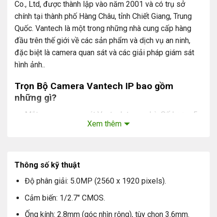
Co., Ltd, được thành lập vào năm 2001 và có trụ sở
chính tại thành phố Hàng Châu, tỉnh Chiết Giang, Trung
Quốc. Vantech là một trong những nhà cung cấp hàng
đầu trên thế giới về các sản phẩm và dịch vụ an ninh,
đặc biệt là camera quan sát và các giải pháp giám sát
hình ảnh..
Trọn Bộ Camera Vantech IP bao gồm
những gì?
Mắt camera quan sát Vantech trong nhà: Số lượng 5
Xem thêm
Mắt camera quan sát Vantech ngoài trời: Số lượng 5
Ổ cứng lưu trữ chuyên dụng camera: 2T Số lượng 01
Đầu ghi 16 kênh tích hợp: Số lượng 01
Thông số kỹ thuật
Độ phân giải: 5.0MP (2560 x 1920 pixels).
Nguồn camera: Số lượng 10
Cảm biến: 1/2.7″ CMOS.
Switch 16 cổng: Số lượng 01
Ống kính: 2.8mm (góc nhìn rộng), tùy chọn 3.6mm.