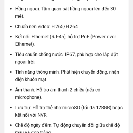
Hồng ngoại: Tầm quan sát hồng ngoại lên đến 30
mét.
Chuẩn nén video: H.265/H.264.
Kết nối: Ethernet (RJ-45), hỗ trợ PoE (Power over
Ethernet).
Tiêu chuẩn chống nước: IP67, phù hợp cho lắp đặt
ngoài trời.
Tính năng thông minh: Phát hiện chuyển động, nhận
diện khuôn mặt.
Thông số kỹ thuật của Trọn Bộ 10 Camera
Âm thanh: Hỗ trợ âm thanh 2 chiều (nếu có
Vantech IP 5.0MP
microphone).
Camera IP Dome hồng ngoại 5.0 Megapixel
Lưu trữ: Hỗ trợ thẻ nhớ microSD (tối đa 128GB) hoặc
VANTECH VPH-3651AI
kết nối với NVR.
Độ phân giải: 5.0MP (2560 x 1920 pixels) cho hình
Chế độ ngày đêm: Tự động chuyển đổi giữa chế độ
ảnh sắc nét.
màu và đen trắng.