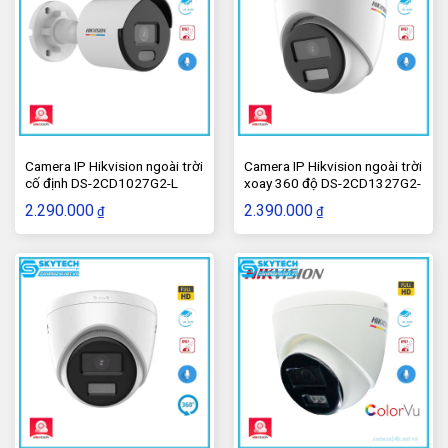
Ống kính: 2.8 mm/4 mm/6 mm fixed focal lens.
Tầm quan sát hồng ngoại: 30 mét.
Chức năng chống ngược sáng kỹ thuật số DWDR.
Chức năng giảm nhiễu số 3D DNR.
Camera IP Hikvision ngoài trời
Camera IP Hikvision ngoài trời
Hỗ trợ Dual stream.
cố định DS-2CD1027G2-L
xoay 360 độ DS-2CD1327G2-
Dễ dàng giám sát qua điện thoại di động, iPad,
LUF
2.290.000
2.390.000
₫
₫
iPhone…
Phần mềm giám sát và tên miền miễn phí…
Tiêu chuẩn chống thấm nước và bụi: IP67 (thích hợp
sử dụng trong nhà và ngoài trời).
Chức năng cấp nguồn qua mạng PoE (Power over
Ethernet).
Nguồn điện: 12V DC.