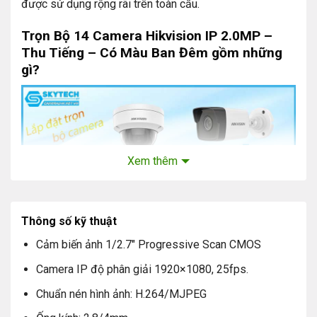
được sử dụng rộng rãi trên toàn cầu.
Trọn Bộ 14 Camera Hikvision IP 2.0MP –
Thu Tiếng – Có Màu Ban Đêm gồm những
gì?
Xem thêm
Thông số kỹ thuật
Cảm biến ảnh 1/2.7″ Progressive Scan CMOS
Mắt camera quan sát Hikvision trong nhà: Số lượng 7
Camera IP độ phân giải 1920×1080, 25fps.
Mắt camera quan sát Hikvision ngoài trời: Số lượng 7
Chuẩn nén hình ảnh: H.264/MJPEG
Ổ cứng lưu trữ chuyên dụng camera: 2T Số lượng 01