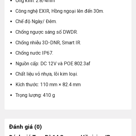
Ống kính: 2.8/4mm
Đầu ghi 16 kênh tích hợp: Số lượng 01
Công nghệ EXIR, Hồng ngoại lên đến 30m.
Nguồn camera: Số lượng 14
Chế độ Ngày/ Đêm.
Switch 16 cổng: Số lượng 01
Chống ngược sáng số DWDR.
Thông số kỹ thuật Trọn Bộ 14 Camera
Chống nhiễu 3D-DNR, Smart IR.
Hikvision IP 2.0MP – Thu Tiếng – Có Màu
Chống nước IP67.
Ban Đêm
Nguồn cấp: DC 12V và POE 802.3af
Mắt camera quan sát Hikvision trong nhà
Chất liệu vỏ nhựa, lõi kim loại.
HIKVISION DS-2CD1121G0-I
Kích thước: 110 mm × 82.4 mm
Cảm biến ảnh 1/2.7″ Progressive Scan CMOS
Trọng lượng: 410 g
Camera IP độ phân giải 1920×1080, 25fps.
Chuẩn nén hình ảnh: H.264/MJPEG
Ống kính: 2.8/4mm
Đánh giá (0)
Công nghệ EXIR, Hồng ngoại lên đến 30m.