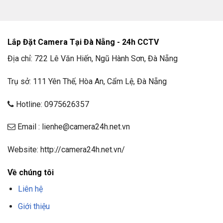
Nguồn cấp 12V DC
Ổ cứng lưu trữ chuyên dụng camera
Lắp Đặt Camera Tại Đà Nẵng - 24h CCTV
Dung lượng: 2T
Địa chỉ: 722 Lê Văn Hiến, Ngũ Hành Sơn, Đà Nẵng
Chuyên dụng: Dành cho camera giám sát, hoạt động
24/7
Trụ sở: 111 Yên Thế, Hòa An, Cẩm Lệ, Đà Nẵng
Nguồn camera
Hotline: 0975626357
Điện áp: 12V DC
Email : lienhe@camera24h.net.vn
Dòng điện: 2A (tùy loại camera)
Chống nhiễu, ổn định nguồn cấp cho camera
Website: http://camera24h.net.vn/
Balun
Về chúng tôi
Chức năng: Chuyển đổi tín hiệu từ cáp đồng trục
Liên hệ
sang cáp mạng giúp truyền tín hiệu ổn định hơn
Giới thiệu
Khoảng cách hỗ trợ: Lên đến 300m (tùy chất lượng