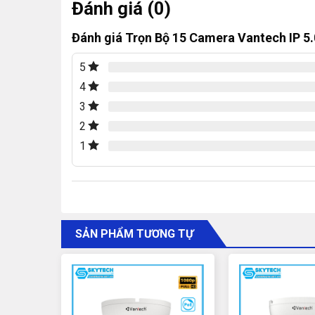
Đánh giá (0)
Đánh giá Trọn Bộ 15 Camera Vantech IP 5
5
4
3
2
1
Thông số kỹ thuật của Trọn B
SẢN PHẨM TƯƠNG TỰ
5.0MP
Camera IP Dome hồng ngoại 5.0 Meg
Độ phân giải: 5.0MP (2560 x 1920 pixels) cho h