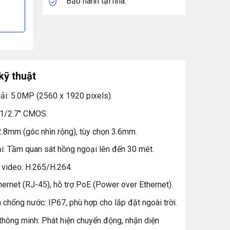
Bảo hành tại nhà.
kỹ thuật
ải: 5.0MP (2560 x 1920 pixels).
 1/2.7″ CMOS.
2.8mm (góc nhìn rộng), tùy chọn 3.6mm.
: Tầm quan sát hồng ngoại lên đến 30 mét.
 video: H.265/H.264.
thernet (RJ-45), hỗ trợ PoE (Power over Ethernet).
 chống nước: IP67, phù hợp cho lắp đặt ngoài trời.
thông minh: Phát hiện chuyển động, nhận diện