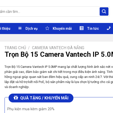
i thiệu
Dịch vụ
Khuyến mãi
Tin tức
TRANG CHỦ
/
CAMERA VANTECH ĐÀ NẴNG
Trọn Bộ 15 Camera Vantech IP 5.
Trọn Bộ 15 Camera Vantech IP 5.0MP mang lại chất lượng hình ảnh sắc nét v
phân giải cao, đảm bảo giám sát chi tiết trong mọi điều kiện ánh sáng. Tín
hồng ngoại giúp quan sát ban đêm hiệu quả, cung cấp an ninh 24/7. Với thi
lắp đặt và hỗ trợ kết nối PoE, bộ sản phẩm này là lựa chọn lý tưởng cho cả g
và doanh nghiệp.
QUÀ TẶNG / KHUYẾN MÃI
Phụ kiện mua kèm giảm 20%