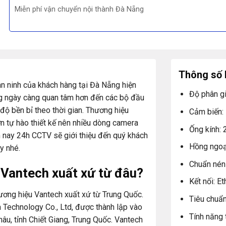
Miễn phí vận chuyển nội thành Đà Nẵng
Thông số 
n ninh của khách hàng tại Đà Nẵng hiện
Độ phân gi
g ngày càng quan tâm hơn đến các bộ đầu
 độ bền bỉ theo thời gian. Thương hiệu
Cảm biến:
n tự hào thiết kế nên nhiều dòng camera
Ống kính: 
 nay 24h CCTV sẽ giới thiệu đến quý khách
Hồng ngoại
y nhé.
Chuẩn nén
u Vantech
xuất xứ từ đâu?
Kết nối: E
ương hiệu Vantech xuất xứ từ Trung Quốc.
Tiêu chuẩn
 Technology Co., Ltd, được thành lập vào
Tính năng 
âu, tỉnh Chiết Giang, Trung Quốc. Vantech