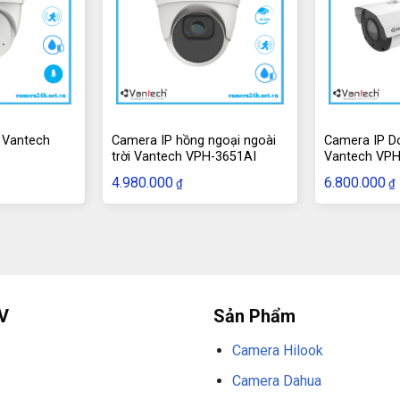
h ảnh tốt trong mọi điều kiện ánh sáng.
30 mét, cho phép ghi hình ban đêm.
mm.
ăng thông và dung lượng lưu trữ.
 Vantech
Camera IP hồng ngoại ngoài
Camera IP D
er Ethernet).
trời Vantech VPH-3651AI
Vantech VPH
4.980.000
6.800.000
ặt ngoài trời.
₫
₫
nhận diện khuôn mặt.
l VANTECH VPH-3655AI
V
Sản Phẩm
Camera Hilook
mm.
Camera Dahua
30 mét.