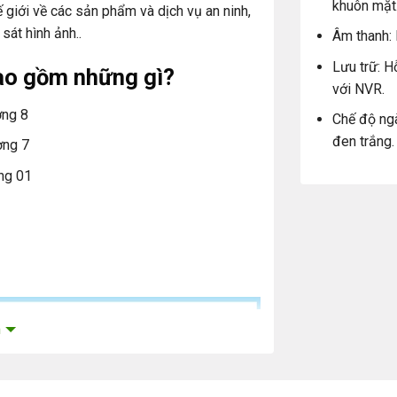
khuôn mặt
 giới về các sản phẩm và dịch vụ an ninh,
sát hình ảnh..
Âm thanh: 
Lưu trữ: H
ao gồm những gì?
với NVR.
ợng 8
Chế độ ng
đen trắng.
ợng 7
ng 01
m