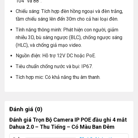
104° và 88°.
Ổ cứng lưu trữ chuyên dụng camera: 500G Số lượng
Chiếu sáng: Tích hợp đèn hồng ngoại và đèn trắng,
01
tầm chiếu sáng lên đến 30m cho cả hai loại đèn.
Đầu ghi 4 kênh tích hợp: Số lượng 01
Tính năng thông minh: Phát hiện con người, giảm
nhiễu 3D, bù sáng ngược (BLC), chống ngược sáng
Nguồn camera: Số lượng 4
(HLC), và chống giả mạo video.
Switch 4 cổng: Số lượng 01
Nguồn điện: Hỗ trợ 12V DC hoặc PoE.
Thông số kỹ thuật của Trọn Bộ Camera 4
Tiêu chuẩn chống nước và bụi: IP67.
Mắt – Thu Tiếng – Có Màu Ban Đêm Dahua
Tích hợp mic: Có khả năng thu âm thanh.
Camera quan sát Dahua trong nhà DH-IPC-
HDW1239V-A-IL
Cảm biến hình ảnh: CMOS 2MP 1/2.8″ cho hình ảnh
sắc nét.
Đánh giá (0)
Độ phân giải: Tối đa 2MP (1920×1080) với tốc độ
Đánh giá Trọn Bộ Camera IP POE đầu ghi 4 mắt
khung hình 25/30 fps.
Dahua 2.0 – Thu Tiếng – Có Màu Ban Đêm
Ống kính: 2.8mm hoặc 3.6mm, góc nhìn lần lượt là