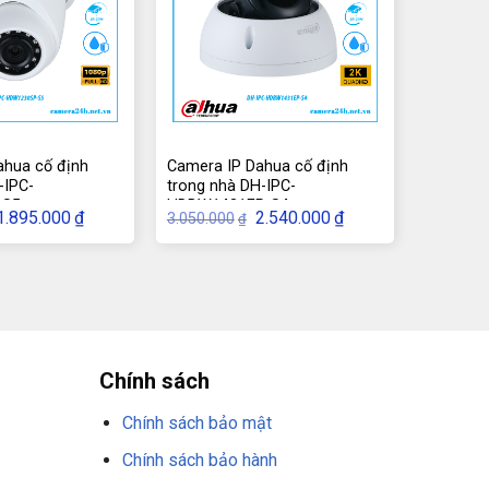
ahua cố định
Camera IP Dahua cố định
-IPC-
trong nhà DH-IPC-
-S5
HDBW1431EP-S4
Giá
Giá
Giá
Giá
1.895.000
₫
2.540.000
₫
3.050.000
₫
gốc
hiện
gốc
hiện
à:
tại
là:
tại
2.490.000₫.
là:
3.050.000₫.
là:
1.895.000₫.
2.540.000₫.
Chính sách
Chính sách bảo mật
Chính sách bảo hành