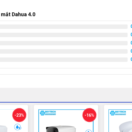
 mắt Dahua 4.0
g 3
g 2
ng 01
Bộ Camera 5 Mắt Dahua
DH-IPC-HDW1431SP-S4
-23%
-16%