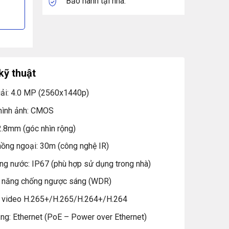
Bảo hành tại nhà.
kỹ thuật
iải: 4.0 MP (2560x1440p)
hình ảnh: CMOS
2.8mm (góc nhìn rộng)
hồng ngoại: 30m (công nghệ IR)
ng nước: IP67 (phù hợp sử dụng trong nhà)
nh năng chống ngược sáng (WDR)
n video H.265+/H.265/H.264+/H.264
ng: Ethernet (PoE – Power over Ethernet)