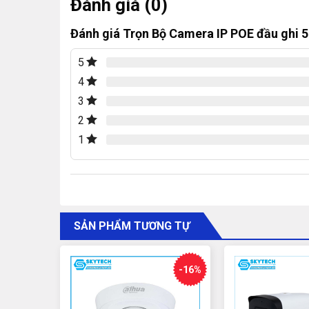
Đánh giá (0)
Đánh giá Trọn Bộ Camera IP POE đầu ghi 5
Mắt camera quan sát Dahua trong nhà: Số lượn
5
Mắt camera quan sát Dahua ngoài trời: Số lượn
4
3
Ổ cứng lưu trữ chuyên dụng camera: 1T Số lượ
2
Đầu ghi 8 kênh tích hợp: Số lượng 01
1
Switch POE 8 cổng: Số lượng 01
Thông số kỹ thuật của Trọn 
4.0
SẢN PHẨM TƯƠNG TỰ
Camera quan sát Dahua trong nhà 
Độ phân giải: 4.0 MP (2560x1440p)
-16%
Cảm biến hình ảnh: CMOS