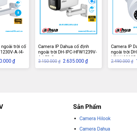
g trong nhà)
ngoài trời cố
Camera IP Dahua cố định
Camera IP D
1230V-A-I4-
ngoài trời DH-IPC-HFW1239V-
ngoài trời DH
rnet)
A-LED-B
HDW1230SP
Giá
Giá
Giá
0.000
₫
2.635.000
₫
3.150.000
2.490.000
₫
₫
hiện
gốc
hiện
tại
là:
tại
l
DH-IPC-HFW1431S1-A-S4
9.000₫.
là:
3.150.000₫.
là:
1.700.000₫.
2.635.000₫.
V
Sản Phẩm
Camera Hilook
i trời)
Camera Dahua