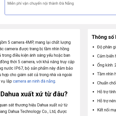
Miễn phí vận chuyển nội thành Đà Nẵng
Thông số 
gồm 5 camera 4MP, mang lại chất lượng
Độ phân g
 Các camera được trang bị tầm nhìn hồng
ả trong điều kiện ánh sáng yếu hoặc ban
Cảm biến 
đồng thời 5 camera, với khả năng truy cập
Ống kính: 
hống nước IP67, bộ sản phẩm này đảm bảo
Tầm nhìn 
hù hợp cho giám sát cả trong nhà và ngoài
h vụ lắp
camera an ninh đà nẵng
.
Chuẩn chố
Hỗ trợ tí
u Dahua
xuất xứ từ đâu?
Hỗ trợ né
uan sát thương hiệu Dahua xuất xứ từ
Kết nối mạ
iang Dahua Technology Co., Ltd, được