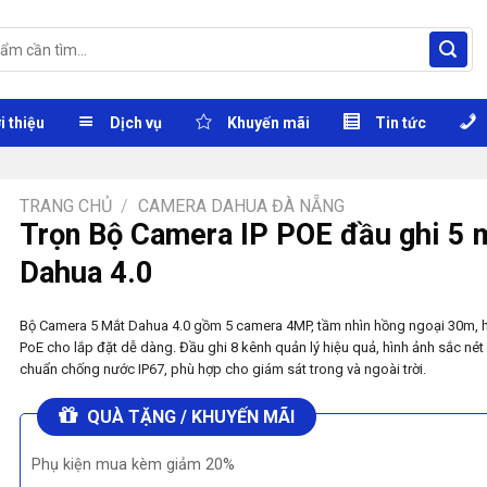
i thiệu
Dịch vụ
Khuyến mãi
Tin tức
TRANG CHỦ
/
CAMERA DAHUA ĐÀ NẴNG
Trọn Bộ Camera IP POE đầu ghi 5 
Dahua 4.0
Bộ Camera 5 Mắt Dahua 4.0 gồm 5 camera 4MP, tầm nhìn hồng ngoại 30m, h
PoE cho lắp đặt dễ dàng. Đầu ghi 8 kênh quản lý hiệu quả, hình ảnh sắc nét
chuẩn chống nước IP67, phù hợp cho giám sát trong và ngoài trời.
QUÀ TẶNG / KHUYẾN MÃI
Phụ kiện mua kèm giảm 20%