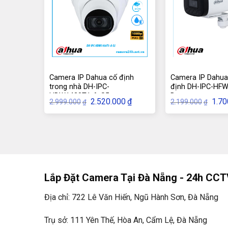
Ống kính: 2.8mm (góc nhìn rộng)
Tầm nhìn hồng ngoại: 30m (IR)
Chuẩn chống nước: IP67 (phù hợp với môi trườn
Chống ngược sáng (WDR): Có
Hỗ trợ nén video: H.265+/H.265/H.264+/H.264
Camera IP Dahua cố định
Camera IP Dahua 
trong nhà DH-IPC-
định DH-IPC-HFW
Kết nối mạng: Ethernet (PoE – Power over Ethe
HDW1430T1-A-S5
B
Giá
Giá
Giá
2.520.000
₫
1.70
2.999.000
2.199.000
₫
₫
gốc
hiện
gốc
là:
tại
là:
Camera quan sát Dahua ngoài trời 
2.999.000₫.
là:
2.19
2.520.000₫.
Độ phân giải: 4.0 MP (2560x1440p)
Cảm biến hình ảnh: CMOS
Ống kính: 3.6mm (góc nhìn rộng hơn)
Lắp Đặt Camera Tại Đà Nẵng - 24h CCT
Tầm nhìn hồng ngoại: 30m (IR)
Địa chỉ: 722 Lê Văn Hiến, Ngũ Hành Sơn, Đà Nẵng
Chuẩn chống nước: IP67 (phù hợp sử dụng ngoà
Trụ sở: 111 Yên Thế, Hòa An, Cẩm Lệ, Đà Nẵng
Chống ngược sáng (WDR): Có