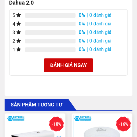
Dahua 2.0
Camera quan sát Dahua trong nhà DAHUA DH-IPC-
HDPW1230R1-S5
0%
| 0 đánh giá
5
Độ phân giải : 2MP (1920 x 1080)
0%
| 0 đánh giá
4
Kính ống kính : 3.6mm (hoặc tùy chọn các loại ống
0%
| 0 đánh giá
3
kính khác nếu có)
0%
| 0 đánh giá
2
Góc nhìn : 114° (tùy thuộc vào loại ống kính)
0%
| 0 đánh giá
1
Hồng ngoại : Khoảng cách hồng ngoại lên tới 30m
ĐÁNH GIÁ NGAY
Kết nối : Ethernet (PoE) – Cung cấp cả nguồn và kết
nối qua cáp mạng
Nguồn : 12V DC hoặc PoE (Power over Ethernet)
Chức năng : Phát hiện chuyển động, Chống ngược
SẢN PHẨM TƯƠNG TỰ
sáng (WDR)
Chống bụi và nước : Chuẩn IP67 (chống bụi và nước)
-18%
-16%
Camera quan sát Dahua ngoài trời DAHUA DH-IPC-