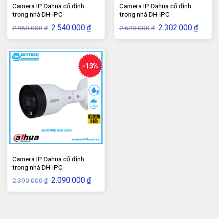
Camera IP Dahua cố định
Camera IP Dahua cố định
trong nhà DH-IPC-
trong nhà DH-IPC-
HDW1431SP-S4
HDPW1431R1P-S4
Giá
Giá
Giá
Giá
2.540.000
₫
2.302.000
₫
2.950.000
2.620.000
₫
₫
gốc
hiện
gốc
hiện
là:
tại
là:
tại
2.950.000₫.
là:
2.620.000₫.
là:
2.540.000₫.
2.302.
-13%
Dung lượng: 1TB
Thời gian ghi hình tùy theo dung lượng ổ cứng, chế
độ tự xóa xoay vòng đảm bảo khách hàng luôn xem
lại những ngày gần nhất
Camera IP Dahua cố định
trong nhà DH-IPC-
Đầu ghi 8 kênh hợp nhất DAHUA DHI-NVR1108HS-
HFW1239S1-LED-S5
Giá
Giá
2.090.000
₫
2.390.000
₫
gốc
hiện
S3/H
là:
tại
2.390.000₫.
là:
Số kênh : 8 kênh camera
2.090.000₫.