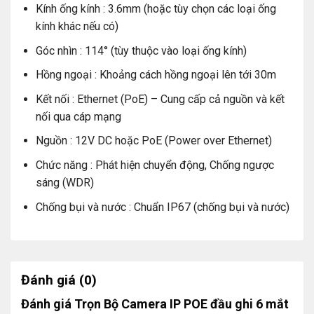
Kính ống kính : 3.6mm (hoặc tùy chọn các loại ống
kính khác nếu có)
Góc nhìn : 114° (tùy thuộc vào loại ống kính)
Hồng ngoại : Khoảng cách hồng ngoại lên tới 30m
Kết nối : Ethernet (PoE) – Cung cấp cả nguồn và kết
nối qua cáp mạng
Mắt camera quan sát Dahua trong nhà: Số lượng 3
Nguồn : 12V DC hoặc PoE (Power over Ethernet)
Mắt camera quan sát Dahua ngoài trời: Số lượng 3
Chức năng : Phát hiện chuyển động, Chống ngược
Ổ cứng lưu trữ chuyên dụng camera: 1T Số lượng 01
sáng (WDR)
Đầu ghi 8 kênh tích hợp: Số lượng 01
Chống bụi và nước : Chuẩn IP67 (chống bụi và nước)
Nguồn camera: Số lượng 06
Switch POE 8 cổng: Số lượng 01
Thông số kỹ thuật của Trọn Bộ Camera 6
Đánh giá (0)
Mắt Dahua
Đánh giá Trọn Bộ Camera IP POE đầu ghi 6 mắt