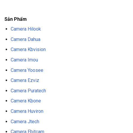
F8BET
NỔ HŨ F8BET
THỂ THAO F8BET
Chân cắm : Nguồn cáp (được cung cấp theo chiều dài
cần thiết)
Sản Phẩm
Loại cáp : Cáp nguồn 2 dây (cực dương và cực âm)
Camera Hilook
Chức năng bảo vệ : Bảo vệ quá tải, rút ​​ngắn và quá
Camera Dahua
áp dụng
Camera Kbvision
Kích thước : Thường nhỏ gọn, dễ lắp đặt và gắn kết
Camera Imou
Balun
Camera Yoosee
Chức năng : Chuyển đổi tín hiệu từ cáp đồng xuống
Camera Ezviz
cáp (hoặc ngược lại)
Camera Puratech
Loại cáp : Cáp đồng trục (đồng trục) và cáp mạng
Camera Kbone
(cặp xoắn)
Camera Huviron
Kết nối : Cổng BNC cho cáp đồng trục và cổng RJ45
Camera Jtech
cho mạng cáp
Camera Ebitcam
Khoảng cách truyền thông : Tối đa 300m đến 500m,