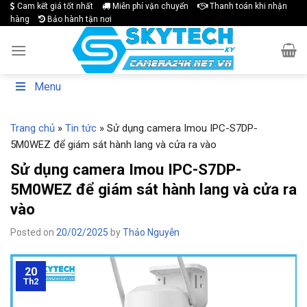
Skip
Cam kết giá tốt nhất
Miễn phí vận chuyển
Thanh toán khi nhận
hàng
Bảo hành tận nơi
to
content
Menu
Trang chủ
»
Tin tức
»
Sử dụng camera Imou IPC-S7DP-
5M0WEZ để giám sát hành lang và cửa ra vào
Sử dụng camera Imou IPC-S7DP-
5M0WEZ để giám sát hành lang và cửa ra
vào
Posted on
20/02/2025
by
Thảo Nguyễn
20
Th2