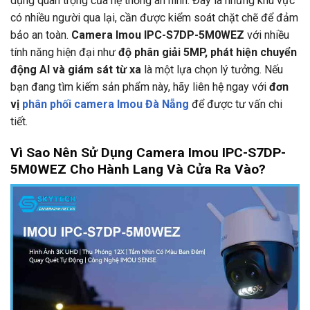
dụng quan trọng của hệ thống an ninh. Đây là những khu vực
có nhiều người qua lại, cần được kiểm soát chặt chẽ để đảm
bảo an toàn.
Camera Imou IPC-S7DP-5M0WEZ
với nhiều
tính năng hiện đại như
độ phân giải 5MP, phát hiện chuyển
động AI và giám sát từ xa
là một lựa chọn lý tưởng. Nếu
bạn đang tìm kiếm sản phẩm này, hãy liên hệ ngay với
đơn
vị
phân phối camera Imou Đà Nẵng
để được tư vấn chi
tiết.
Vì Sao Nên Sử Dụng Camera Imou IPC-S7DP-
5M0WEZ Cho Hành Lang Và Cửa Ra Vào?