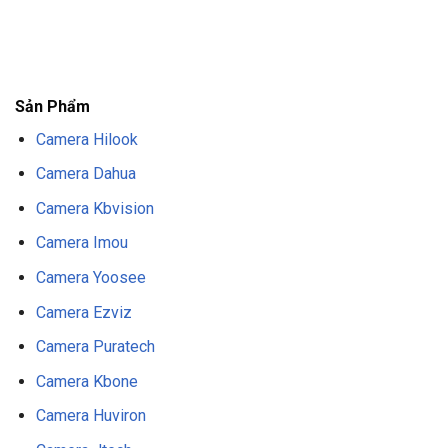
F8BET
TRANG CHỦ F8BET
NHÀ CÁI F8BET
F8BET CASINO
TẢI F8BET
APP
F8BET
NỔ HŨ F8BET
THỂ THAO F8BET
Sản Phẩm
Camera Hilook
Camera Dahua
Camera Kbvision
Camera Imou
Camera Yoosee
Camera Ezviz
Camera Puratech
Camera Kbone
Camera Huviron