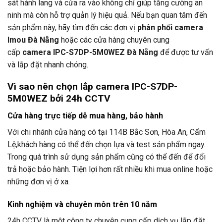
sát hành lang và cửa ra vào không chỉ giúp tăng cường an
ninh mà còn hỗ trợ quản lý hiệu quả. Nếu bạn quan tâm đến
sản phẩm này, hãy tìm đến các đơn vị
phân phối camera
Imou Đà Nẵng
hoặc các cửa hàng chuyên cung
cấp
camera IPC-S7DP-5M0WEZ Đà Nẵng
để được tư vấn
và lắp đặt nhanh chóng.
Vì sao nên chọn lắp camera IPC-S7DP-
5M0WEZ bởi
24h CCTV
Cửa hàng trực tiếp dễ mua hàng, bảo hành
Với chi nhánh cửa hàng có tại 114B Bắc Sơn, Hòa An, Cẩm
Lệ,khách hàng có thể đến chọn lựa và test sản phẩm ngay.
Trong quá trình sử dụng sản phẩm cũng có thể đến để đổi
trả hoặc bảo hành. Tiện lợi hơn rất nhiều khi mua online hoặc
những đơn vị ở xa.
Kinh nghiệm và chuyên môn trên 10 năm
24h CCTV
là một công ty chuyên cung cấp dịch vụ lắp đặt