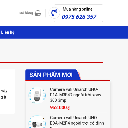
Mua hàng online
Giỏ hàng
0975 626 357
Liên hệ
SẢN PHẨM MỚI
Camera wifi Uniarch UHO-
 vậy
P1A-M3F4D ngoài trời xoay
g ít
360 3mp
952.000
₫
Camera wifi Uniarch UHO-
B0A-M2F4 ngoài trời cố định