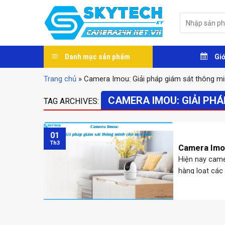
Skip
to
Tìm
kiếm:
content
Danh mục sản phẩm
Giớ
Trang chủ
»
Camera Imou: Giải pháp giám sát thông m
CAMERA IMOU: GIẢI PH
TAG ARCHIVES:
01
Th3
Camera Imou
Hiện nay came
hàng loạt các
người tiêu dùn