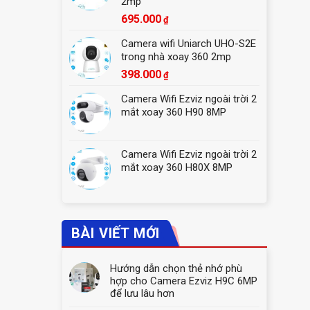
2mp
695.000
₫
Camera wifi Uniarch UHO-S2E
trong nhà xoay 360 2mp
398.000
₫
Camera Wifi Ezviz ngoài trời 2
mắt xoay 360 H90 8MP
Camera Wifi Ezviz ngoài trời 2
mắt xoay 360 H80X 8MP
BÀI VIẾT MỚI
Hướng dẫn chọn thẻ nhớ phù
hợp cho Camera Ezviz H9C 6MP
để lưu lâu hơn