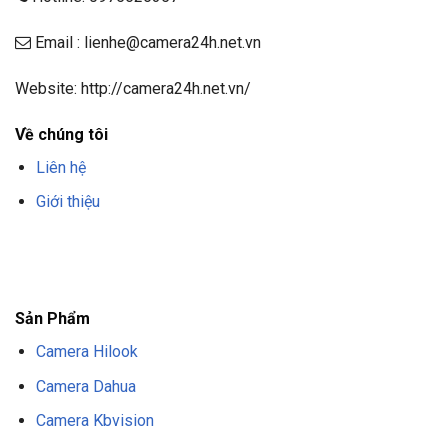
Email : lienhe@camera24h.net.vn
Website: http://camera24h.net.vn/
Về chúng tôi
Liên hệ
Giới thiệu
F8BET
TRANG CHỦ F8BET
NHÀ CÁI F8BET
F8BET CASINO
TẢI F8BET
APP
F8BET
NỔ HŨ F8BET
THỂ THAO F8BET
Sản Phẩm
Camera Hilook
Camera Dahua
Camera Kbvision