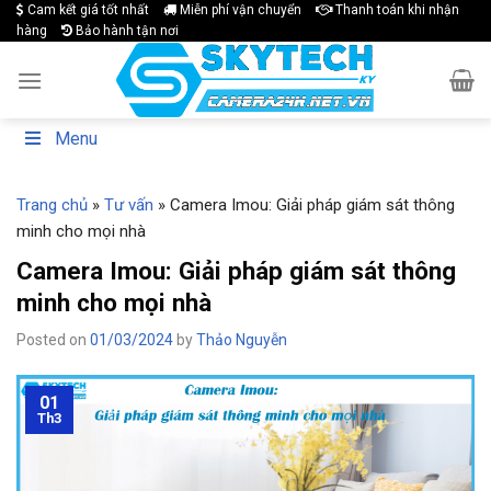
Skip
Cam kết giá tốt nhất
Miễn phí vận chuyển
Thanh toán khi nhận
hàng
Bảo hành tận nơi
to
content
Menu
Trang chủ
»
Tư vấn
»
Camera Imou: Giải pháp giám sát thông
minh cho mọi nhà
Camera Imou: Giải pháp giám sát thông
minh cho mọi nhà
Posted on
01/03/2024
by
Thảo Nguyễn
01
Th3