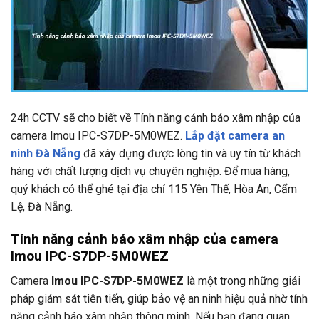
24h CCTV
sẽ cho biết về Tính năng cảnh báo xâm nhập của
camera Imou IPC-S7DP-5M0WEZ.
Lắp đặt camera an
ninh Đà Nẵng
đã xây dựng được lòng tin và uy tín từ khách
hàng với chất lượng dịch vụ chuyên nghiệp. Để mua hàng,
quý khách có thể ghé tại địa chỉ
115 Yên Thế, Hòa An, Cẩm
Lệ, Đà Nẵng.
Tính năng cảnh báo xâm nhập của camera
Imou IPC-S7DP-5M0WEZ
Camera
Imou IPC-S7DP-5M0WEZ
là một trong những giải
pháp giám sát tiên tiến, giúp bảo vệ an ninh hiệu quả nhờ tính
năng cảnh báo xâm nhập thông minh. Nếu bạn đang quan