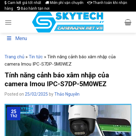
Skip
Cam kết giá tốt nhất
Miễn phí vận chuyển
Thanh toán khi nhận
hàng
Bảo hành tận nơi
to
content
Menu
Trang chủ
»
Tin tức
»
Tính năng cảnh báo xâm nhập của
camera Imou IPC-S7DP-5M0WEZ
Tính năng cảnh báo xâm nhập của
camera Imou IPC-S7DP-5M0WEZ
Posted on
25/02/2025
by
Thảo Nguyễn
25
Th2