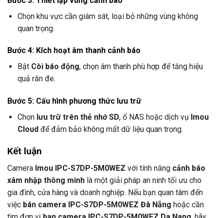
Bước 3: Thiết lập vùng cảnh báo
Chọn khu vực cần giám sát, loại bỏ những vùng không
quan trọng.
Bước 4: Kích hoạt âm thanh cảnh báo
Bật
Còi báo động
, chọn âm thanh phù hợp để tăng hiệu
quả răn đe.
Bước 5: Cấu hình phương thức lưu trữ
Chọn
lưu trữ trên thẻ nhớ SD
, ổ NAS hoặc dịch vụ
Imou
Cloud
để đảm bảo không mất dữ liệu quan trọng.
Kết luận
Camera
Imou IPC-S7DP-5M0WEZ
với tính năng
cảnh báo
xâm nhập thông minh
là một giải pháp an ninh tối ưu cho
gia đình, cửa hàng và doanh nghiệp. Nếu bạn quan tâm đến
việc
bán camera IPC-S7DP-5M0WEZ Đà Nẵng
hoặc cần
tìm đơn vị
ban camera IPC-S7DP-5M0WEZ Da Nang
, hãy