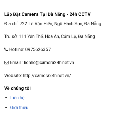
Lắp Đặt Camera Tại Đà Nẵng - 24h CCTV
Địa chỉ: 722 Lê Văn Hiến, Ngũ Hành Sơn, Đà Nẵng
Trụ sở: 111 Yên Thế, Hòa An, Cẩm Lệ, Đà Nẵng
Hotline: 0975626357
Email : lienhe@camera24h.net.vn
Website: http://camera24h.net.vn/
Về chúng tôi
Liên hệ
Giới thiệu
F8BET
TRANG CHỦ F8BET
NHÀ CÁI F8BET
F8BET CASINO
TẢI F8BET
APP