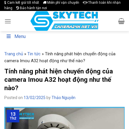
Skip
Cam kết giá tốt nhất
Miễn phí vận chuyển
Thanh toán khi nhận
hàng
Bảo hành tận nơi
to
content
Menu
Trang chủ
»
Tin tức
»
Tính năng phát hiện chuyển động của
camera Imou A32 hoạt động như thế nào?
Tính năng phát hiện chuyển động của
camera Imou A32 hoạt động như thế
nào?
Posted on
13/02/2025
by
Thảo Nguyễn
13
Th2