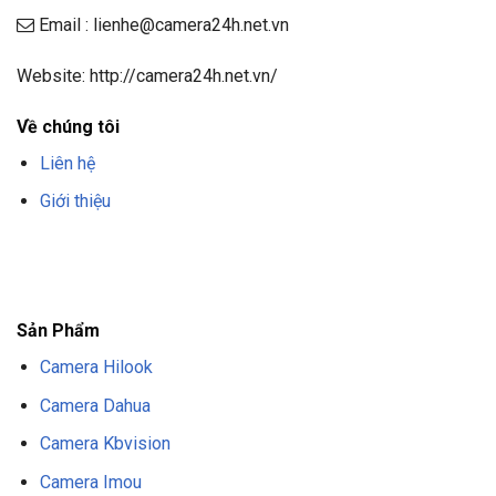
Email : lienhe@camera24h.net.vn
Website: http://camera24h.net.vn/
Về chúng tôi
Liên hệ
Giới thiệu
F8BET
TRANG CHỦ F8BET
NHÀ CÁI F8BET
F8BET CASINO
TẢI F8BET
APP
F8BET
NỔ HŨ F8BET
THỂ THAO F8BET
Sản Phẩm
Camera Hilook
Camera Dahua
Camera Kbvision
Camera Imou