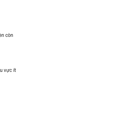
đèn còn
u vực ít