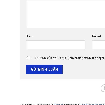
Tên
Email
Lưu tên của tôi, email, và trang web trong tr
This entry was posted in
Toplist
and tagged
Top 6 camera Yoos