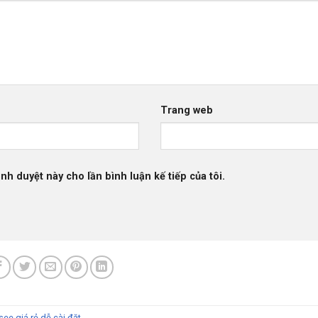
Trang web
ình duyệt này cho lần bình luận kế tiếp của tôi.
ee giá rẻ dễ cài đặt
.