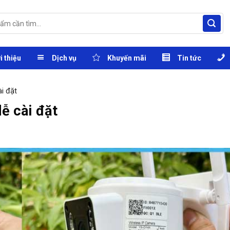
i thiệu
Dịch vụ
Khuyến mãi
Tin tức
i đặt
ễ cài đặt