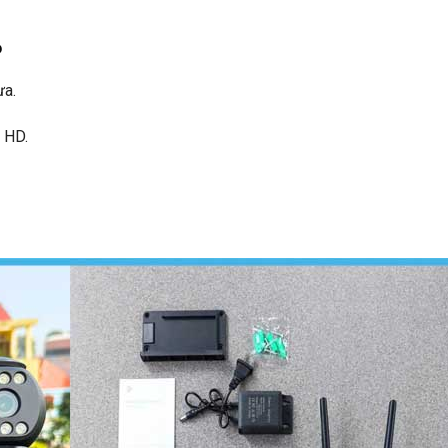
P
ưa.
l HD.