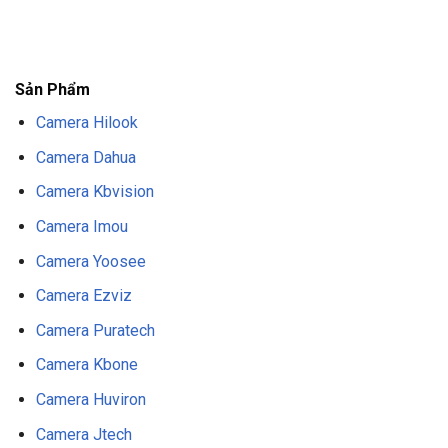
F8BET
TRANG CHỦ F8BET
NHÀ CÁI F8BET
F8BET CASINO
TẢI F8BET
APP
F8BET
NỔ HŨ F8BET
THỂ THAO F8BET
Sản Phẩm
Camera Hilook
Camera Dahua
Camera Kbvision
Camera Imou
Camera Yoosee
Camera Ezviz
Camera Puratech
Camera Kbone
Camera Huviron
Camera Jtech