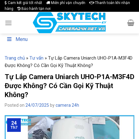
Skip
Cam kết giá tốt nhất
Miễn phí vận chuyển
Thanh toán khi nhận
hàng
Bảo hành tận nơi
to
content
Menu
Trang chủ
»
Tư vấn
»
Tự Lắp Camera Uniarch UHO-P1A-M3F4D
Được Không? Có Cần Gọi Kỹ Thuật Không?
Tự Lắp Camera Uniarch UHO-P1A-M3F4D
Được Không? Có Cần Gọi Kỹ Thuật
Không?
Posted on
24/07/2025
by
camera 24h
24
Th7