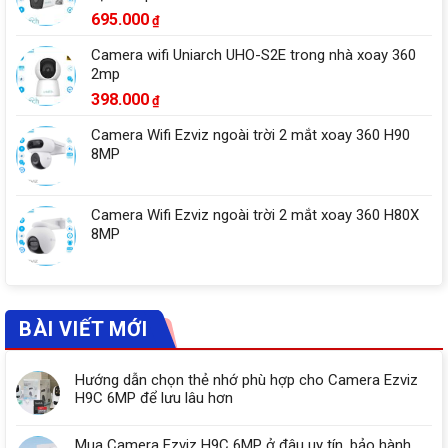
695.000
₫
Camera wifi Uniarch UHO-S2E trong nhà xoay 360
2mp
398.000
₫
Camera Wifi Ezviz ngoài trời 2 mắt xoay 360 H90
8MP
Camera Wifi Ezviz ngoài trời 2 mắt xoay 360 H80X
8MP
BÀI VIẾT MỚI
Hướng dẫn chọn thẻ nhớ phù hợp cho Camera Ezviz
H9C 6MP để lưu lâu hơn
Mua Camera Ezviz H9C 6MP ở đâu uy tín, bảo hành