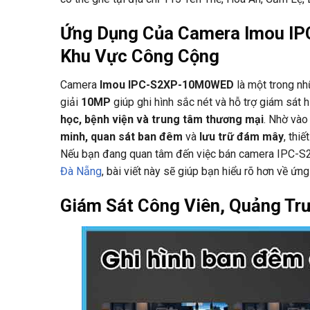
Ứng Dụng Của Camera Imou I
Khu Vực Công Cộng
Camera
Imou IPC-S2XP-10M0WED
là một trong nh
giải
10MP
giúp ghi hình sắc nét và hỗ trợ giám sát
học, bệnh viện và trung tâm thương mại
. Nhờ vào
minh, quan sát ban đêm
và
lưu trữ đám mây
, thi
Nếu bạn đang quan tâm đến việc bán camera IPC-
Đà Nẵng
, bài viết này sẽ giúp bạn hiểu rõ hơn về ứ
Giám Sát Công Viên, Quảng Trư