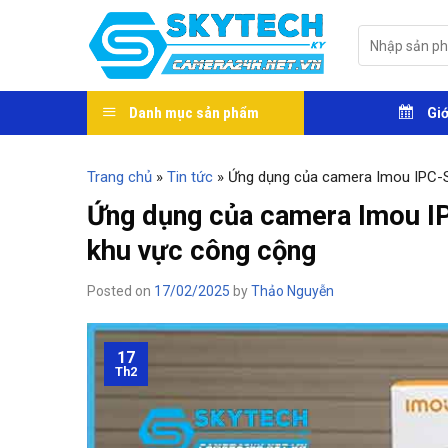
Skip
to
Tìm
kiếm:
content
Danh mục sản phẩm
Giớ
Trang chủ
»
Tin tức
»
Ứng dụng của camera Imou IPC-
Ứng dụng của camera Imou 
khu vực công cộng
Posted on
17/02/2025
by
Thảo Nguyễn
17
Th2