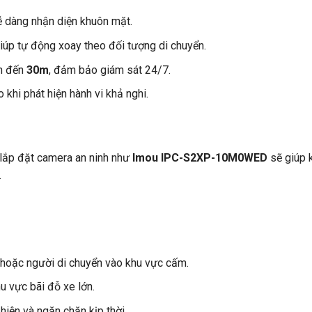
dễ dàng nhận diện khuôn mặt.
iúp tự động xoay theo đối tượng di chuyển.
n đến
30m
, đảm bảo giám sát 24/7.
o khi phát hiện hành vi khả nghi.
c lắp đặt camera an ninh như
Imou IPC-S2XP-10M0WED
sẽ giúp 
.
 hoặc người di chuyển vào khu vực cấm.
hu vực bãi đỗ xe lớn.
 hiện và ngăn chặn kịp thời.