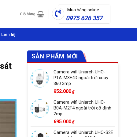
Mua hàng online
Giỏ hàng
0975 626 357
Liên hệ
SẢN PHẨM MỚI
sát
Camera wifi Uniarch UHO-
P1A-M3F4D ngoài trời xoay
360 3mp
952.000
₫
Camera wifi Uniarch UHO-
B0A-M2F4 ngoài trời cố định
2mp
695.000
₫
Camera wifi Uniarch UHO-S2E