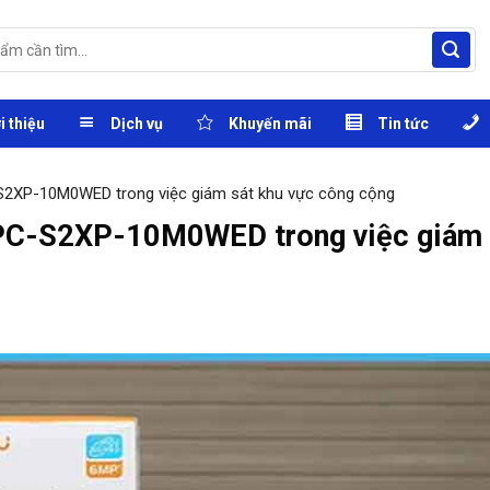
i thiệu
Dịch vụ
Khuyến mãi
Tin tức
S2XP-10M0WED trong việc giám sát khu vực công cộng
IPC-S2XP-10M0WED trong việc giám 