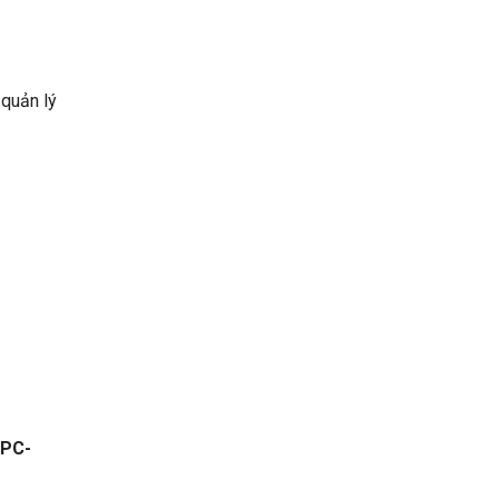
 quản lý
IPC-