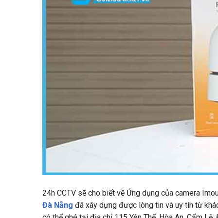
24h CCTV
sẽ cho biết về Ứng dụng của camera Imo
Đà Nẵng
đã xây dựng được lòng tin và uy tín từ kh
có thể ghé tại địa chỉ
115 Yên Thế, Hòa An, Cẩm Lệ,