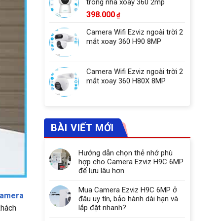
trong nhà xoay 360 2mp
398.000
₫
Camera Wifi Ezviz ngoài trời 2
mắt xoay 360 H90 8MP
Camera Wifi Ezviz ngoài trời 2
mắt xoay 360 H80X 8MP
BÀI VIẾT MỚI
Hướng dẫn chọn thẻ nhớ phù
hợp cho Camera Ezviz H9C 6MP
để lưu lâu hơn
Mua Camera Ezviz H9C 6MP ở
amera
đâu uy tín, bảo hành dài hạn và
khách
lắp đặt nhanh?