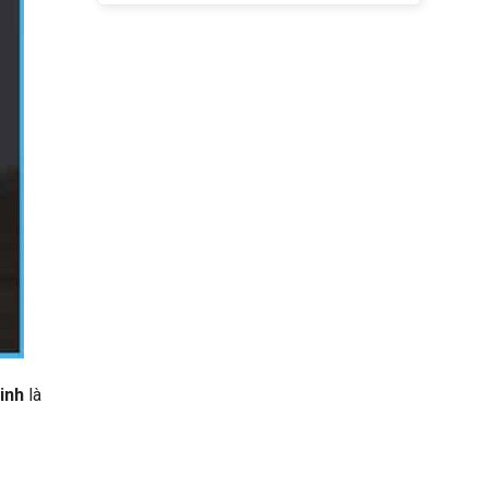
inh
là