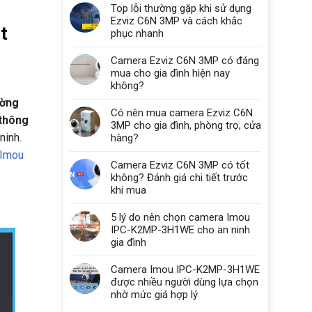
Top lỗi thường gặp khi sử dụng
Ezviz C6N 3MP và cách khắc
t
phục nhanh
Camera Ezviz C6N 3MP có đáng
mua cho gia đình hiện nay
không?
ường
Có nên mua camera Ezviz C6N
 thông
3MP cho gia đình, phòng trọ, cửa
ninh.
hàng?
 Imou
Camera Ezviz C6N 3MP có tốt
không? Đánh giá chi tiết trước
khi mua
5 lý do nên chọn camera Imou
IPC-K2MP-3H1WE cho an ninh
gia đình
Camera Imou IPC-K2MP-3H1WE
được nhiều người dùng lựa chọn
nhờ mức giá hợp lý