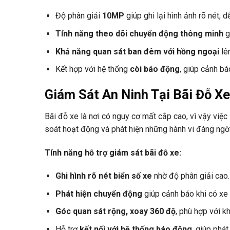
Độ phân giải
10MP
giúp ghi lại hình ảnh rõ nét, 
Tính năng theo dõi chuyển động thông minh
g
Khả năng quan sát ban đêm với hồng ngoại
lê
Kết hợp với hệ thống
còi báo động
, giúp cảnh bá
Giám Sát An Ninh Tại Bãi Đỗ Xe
Bãi đỗ xe là nơi có nguy cơ mất cắp cao, vì vậy việ
soát hoạt động và phát hiện những hành vi đáng ngờ
Tính năng hỗ trợ giám sát bãi đỗ xe:
Ghi hình rõ nét biển số xe
nhờ độ phân giải cao.
Phát hiện chuyển động
giúp cảnh báo khi có xe
Góc quan sát rộng, xoay 360 độ
, phù hợp với k
Hỗ trợ
kết nối với hệ thống báo động
, giúp phát