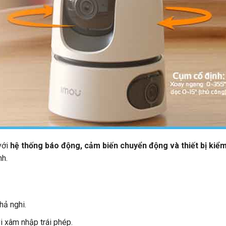
với
hệ thống báo động, cảm biến chuyển động và thiết bị kiể
nh.
hả nghi.
i xâm nhập trái phép.