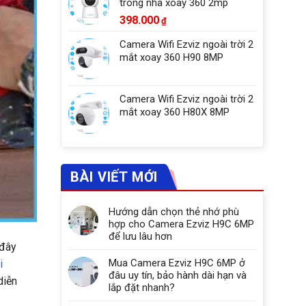
trong nhà xoay 360 2mp
398.000
₫
Camera Wifi Ezviz ngoài trời 2
mắt xoay 360 H90 8MP
Camera Wifi Ezviz ngoài trời 2
mắt xoay 360 H80X 8MP
BÀI VIẾT MỚI
Hướng dẫn chọn thẻ nhớ phù
hợp cho Camera Ezviz H9C 6MP
để lưu lâu hơn
 đây
Mua Camera Ezviz H9C 6MP ở
i
đâu uy tín, bảo hành dài hạn và
diễn
lắp đặt nhanh?