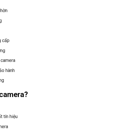
chờn
g
g cấp
ờng
a camera
bảo hành
ng
 camera?
 tín hiệu
mera