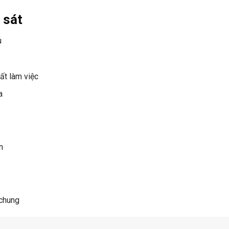
 sát
u
ất làm việc
a
n
 chung