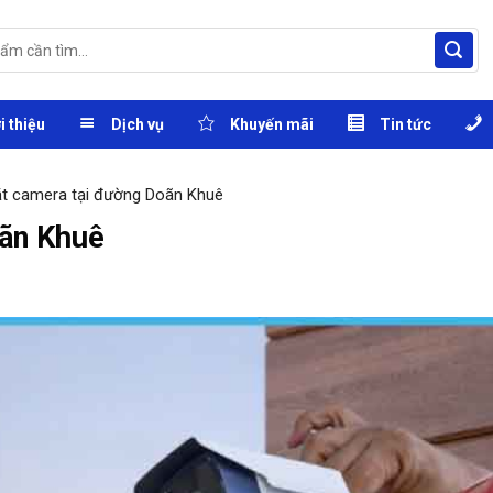
i thiệu
Dịch vụ
Khuyến mãi
Tin tức
ặt camera tại đường Doãn Khuê
oãn Khuê