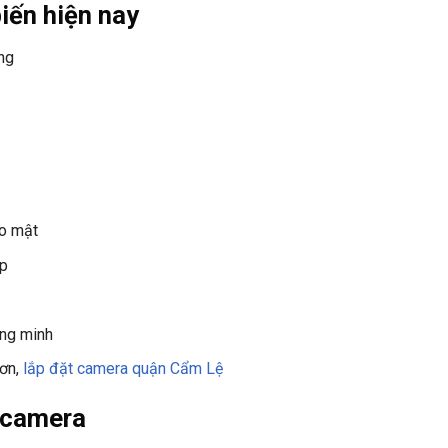
iến hiện nay
ng
o mật
ạp
ông minh
hơn,
lắp đặt camera quận Cẩm Lệ
p camera