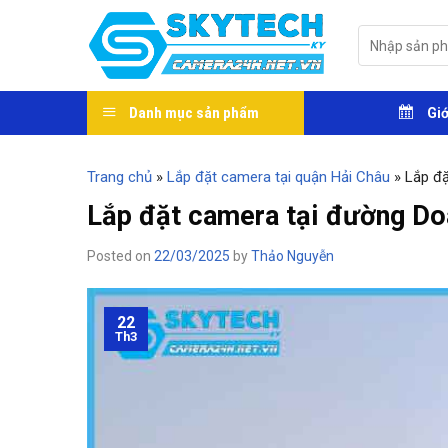
Skip
to
Tìm
kiếm:
content
Danh mục sản phẩm
Giớ
Trang chủ
»
Lắp đặt camera tại quận Hải Châu
»
Lắp đ
Lắp đặt camera tại đường D
Posted on
22/03/2025
by
Thảo Nguyễn
22
Th3