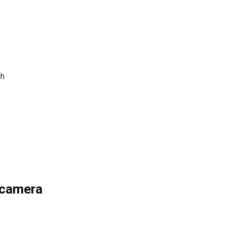
nh
 camera