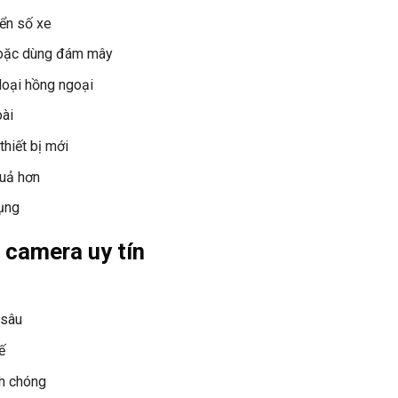
ển số xe
 hoặc dùng đám mây
loại hồng ngoại
oài
thiết bị mới
quả hơn
ụng
t camera uy tín
 sâu
ế
nh chóng