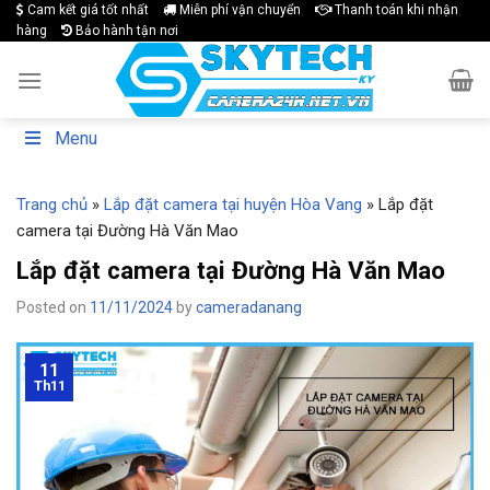
Skip
Cam kết giá tốt nhất
Miễn phí vận chuyển
Thanh toán khi nhận
hàng
Bảo hành tận nơi
to
content
Menu
Trang chủ
»
Lắp đặt camera tại huyện Hòa Vang
»
Lắp đặt
camera tại Đường Hà Văn Mao
Lắp đặt camera tại Đường Hà Văn Mao
Posted on
11/11/2024
by
cameradanang
11
Th11