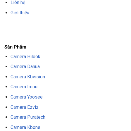
Liên hệ
Giới thiệu
F8BET
TRANG CHỦ F8BET
NHÀ CÁI F8BET
F8BET CASINO
TẢI F8BET
APP
F8BET
NỔ HŨ F8BET
THỂ THAO F8BET
Sản Phẩm
Camera Hilook
Camera Dahua
Camera Kbvision
Camera Imou
Camera Yoosee
Camera Ezviz
Camera Puratech
Camera Kbone