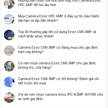
Hướng dẫn chọn thẻ nhớ phù hợp cho Camera Ezviz
H9C 6MP để lưu lâu hơn
Mua Camera Ezviz H9C 6MP ở đâu uy tín, bảo hành
dài hạn và lắp đặt nhanh?
Top lỗi thường gặp khi sử dụng Ezviz C6N 3MP và
cách khắc phục nhanh
Camera Ezviz C6N 3MP có đáng mua cho gia đình
hiện nay không?
Có nên mua camera Ezviz C6N 3MP cho gia đình,
phòng trọ, cửa hàng?
Camera Ezviz C6N 3MP có tốt không? Đánh giá chi
tiết trước khi mua
5 lý do nên chọn camera Imou IPC-K2MP-3H1WE cho
an ninh gia đình