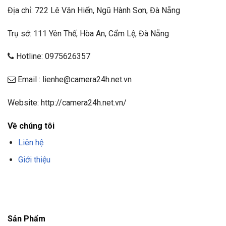
Địa chỉ: 722 Lê Văn Hiến, Ngũ Hành Sơn, Đà Nẵng
Trụ sở: 111 Yên Thế, Hòa An, Cẩm Lệ, Đà Nẵng
Hotline: 0975626357
Email : lienhe@camera24h.net.vn
Website: http://camera24h.net.vn/
Về chúng tôi
Liên hệ
Giới thiệu
F8BET
TRANG CHỦ F8BET
NHÀ CÁI F8BET
F8BET CASINO
TẢI F8BET
APP
F8BET
NỔ HŨ F8BET
THỂ THAO F8BET
Sản Phẩm