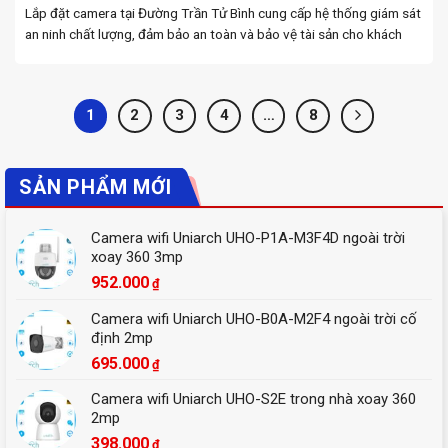
Lắp đặt camera tại Đường Trần Tử Bình cung cấp hệ thống giám sát
an ninh chất lượng, đảm bảo an toàn và bảo vệ tài sản cho khách
hàng. Lắp camera giá rẻ Đà Nẵng chuyên lắp đặt hệ ...
1
2
3
4
…
8
SẢN PHẨM MỚI
Camera wifi Uniarch UHO-P1A-M3F4D ngoài trời
xoay 360 3mp
952.000
₫
Camera wifi Uniarch UHO-B0A-M2F4 ngoài trời cố
định 2mp
695.000
₫
Camera wifi Uniarch UHO-S2E trong nhà xoay 360
2mp
398.000
₫