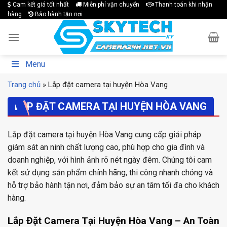
Skip
Cam kết giá tốt nhất
Miễn phí vận chuyển
Thanh toán khi nhận
hàng
Bảo hành tận nơi
to
content
Menu
Trang chủ
»
Lắp đặt camera tại huyện Hòa Vang
LẮP ĐẶT CAMERA TẠI HUYỆN HÒA VANG
Lắp đặt camera tại huyện Hòa Vang cung cấp giải pháp
giám sát an ninh chất lượng cao, phù hợp cho gia đình và
doanh nghiệp, với hình ảnh rõ nét ngày đêm. Chúng tôi cam
kết sử dụng sản phẩm chính hãng, thi công nhanh chóng và
hỗ trợ bảo hành tận nơi, đảm bảo sự an tâm tối đa cho khách
hàng.
Lắp Đặt Camera Tại Huyện Hòa Vang – An Toàn