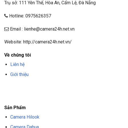
Trụ sở: 111 Yên Thế, Hòa An, Cẩm Lệ, Đà Nẵng
Hotline: 0975626357
Email : lienhe@camera24h.net.vn
Website: http://camera24h.net.vn/
Về chúng tôi
Liên hệ
Giới thiệu
F8BET
TRANG CHỦ F8BET
NHÀ CÁI F8BET
F8BET CASINO
TẢI F8BET
APP
F8BET
NỔ HŨ F8BET
THỂ THAO F8BET
Sản Phẩm
Camera Hilook
Camera Dahua