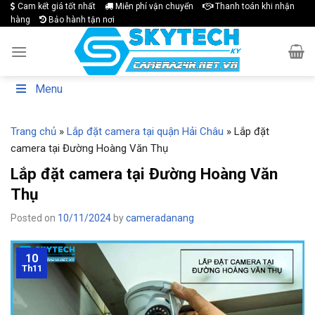
Skip
Cam kết giá tốt nhất
Miễn phí vận chuyển
Thanh toán khi nhận
hàng
Bảo hành tận nơi
to
content
Menu
Trang chủ
»
Lắp đặt camera tại quận Hải Châu
»
Lắp đặt
camera tại Đường Hoàng Văn Thụ
Lắp đặt camera tại Đường Hoàng Văn
Thụ
Posted on
10/11/2024
by
cameradanang
10
Th11