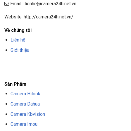
Email : lienhe@camera24h.net.vn
Website: http://camera24h.net.vn/
Về chúng tôi
Liên hệ
Giới thiệu
F8BET
TRANG CHỦ F8BET
NHÀ CÁI F8BET
F8BET CASINO
TẢI F8BET
APP
F8BET
NỔ HŨ F8BET
THỂ THAO F8BET
Sản Phẩm
Camera Hilook
Camera Dahua
Camera Kbvision
Camera Imou