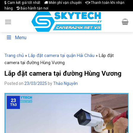
Skip
Cam kết giá tốt nhất
Miễn phí vận chuyển
Thanh toán khi nhận
hàng
Bảo hành tận nơi
to
content
Menu
Trang chủ
»
Lắp đặt camera tại quận Hải Châu
»
Lắp đặt
camera tại đường Hùng Vương
Lắp đặt camera tại đường Hùng Vương
Posted on
23/03/2025
by
Thảo Nguyễn
23
Th3