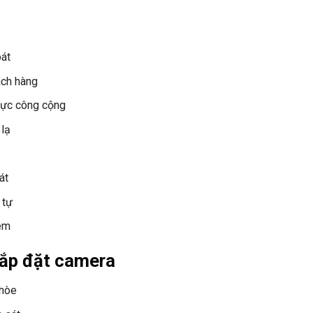
oát
ách hàng
vực công cộng
 lạ
át
 tự
 em
lắp đặt camera
nhòe