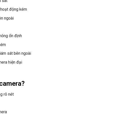
n sát
 hoạt động kém
ên ngoài
không ổn định
 kém
iám sát bên ngoài
era hiện đại
 camera?
g rõ nét
mera