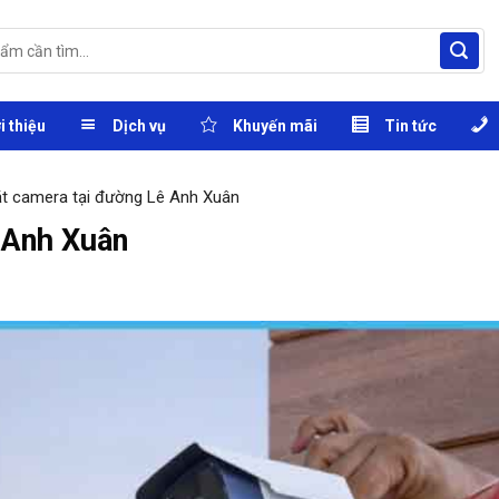
i thiệu
Dịch vụ
Khuyến mãi
Tin tức
t camera tại đường Lê Anh Xuân
 Anh Xuân