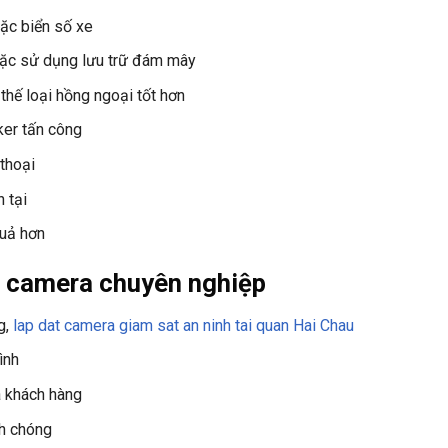
ặc biển số xe
oặc sử dụng lưu trữ đám mây
thế loại hồng ngoại tốt hơn
ker tấn công
 thoại
 tại
quả hơn
ặt camera chuyên nghiệp
g,
lap dat camera giam sat an ninh tai quan Hai Chau
ình
a khách hàng
nh chóng