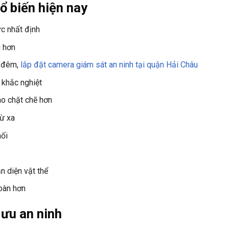
ổ biến hiện nay
c nhất định
g hơn
n đêm,
lắp đặt camera giám sát an ninh tại quận Hải Châu
 khắc nghiệt
ào chặt chẽ hơn
từ xa
nối
n diện vật thể
oàn hơn
 ưu an ninh