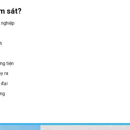
ám sát?
 nghiệp
h
ng tiện
ảy ra
 đại
ờng