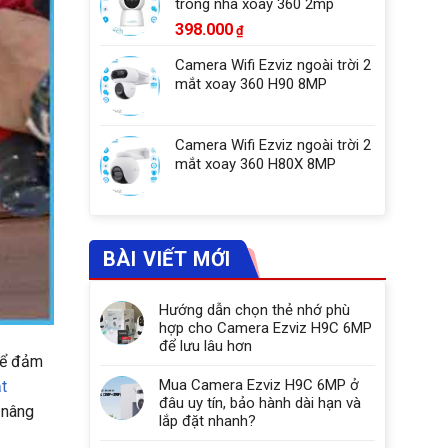
trong nhà xoay 360 2mp
398.000
₫
Camera Wifi Ezviz ngoài trời 2
mắt xoay 360 H90 8MP
Camera Wifi Ezviz ngoài trời 2
mắt xoay 360 H80X 8MP
BÀI VIẾT MỚI
Hướng dẫn chọn thẻ nhớ phù
hợp cho Camera Ezviz H9C 6MP
để lưu lâu hơn
 Để đảm
Mua Camera Ezviz H9C 6MP ở
t
đâu uy tín, bảo hành dài hạn và
 nâng
lắp đặt nhanh?