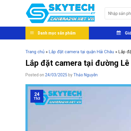
Skip
to
Tìm
kiếm:
content
Danh mục sản phẩm
Giớ
Trang chủ
»
Lắp đặt camera tại quận Hải Châu
»
Lắp đặ
Lắp đặt camera tại đường Lê
Posted on
24/03/2025
by
Thảo Nguyễn
24
Th3