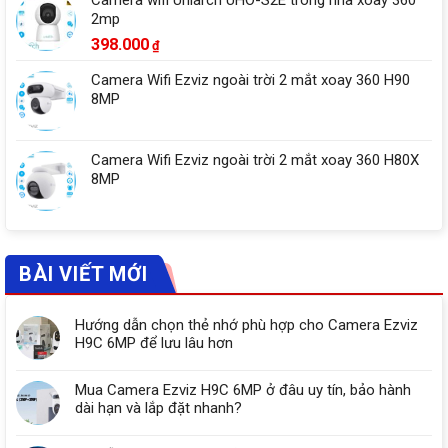
Camera wifi Uniarch UHO-S2E trong nhà xoay 360
2mp
398.000
₫
Camera Wifi Ezviz ngoài trời 2 mắt xoay 360 H90
8MP
Camera Wifi Ezviz ngoài trời 2 mắt xoay 360 H80X
8MP
BÀI VIẾT MỚI
Hướng dẫn chọn thẻ nhớ phù hợp cho Camera Ezviz
H9C 6MP để lưu lâu hơn
Mua Camera Ezviz H9C 6MP ở đâu uy tín, bảo hành
dài hạn và lắp đặt nhanh?