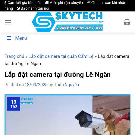
Skip
Cam kết giá tốt nhất
Miễn phí vận chuyển
Thanh toán khi nhận
hàng
Bảo hành tận nơi
to
content
Menu
Trang chủ
»
Lắp đặt camera tại quận Cẩm Lệ
»
Lắp đặt camera
tại đường Lê Ngân
Lắp đặt camera tại đường Lê Ngân
Posted on
13/03/2025
by
Thảo Nguyễn
13
Th3