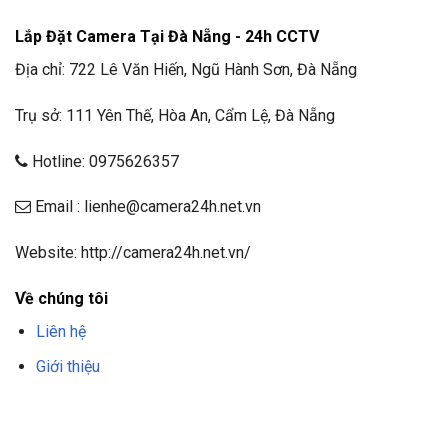
Lắp Đặt Camera Tại Đà Nẵng - 24h CCTV
Địa chỉ: 722 Lê Văn Hiến, Ngũ Hành Sơn, Đà Nẵng
Trụ sở: 111 Yên Thế, Hòa An, Cẩm Lệ, Đà Nẵng
Hotline: 0975626357
Email : lienhe@camera24h.net.vn
Website: http://camera24h.net.vn/
Về chúng tôi
Liên hệ
Giới thiệu
F8BET
TRANG CHỦ F8BET
NHÀ CÁI F8BET
F8BET CASINO
TẢI F8BET
APP
F8BET
NỔ HŨ F8BET
THỂ THAO F8BET