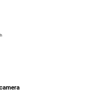
nh
 camera