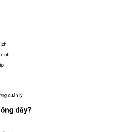
ịch.
ninh.
ập.
ờng quản lý.
hông dây?