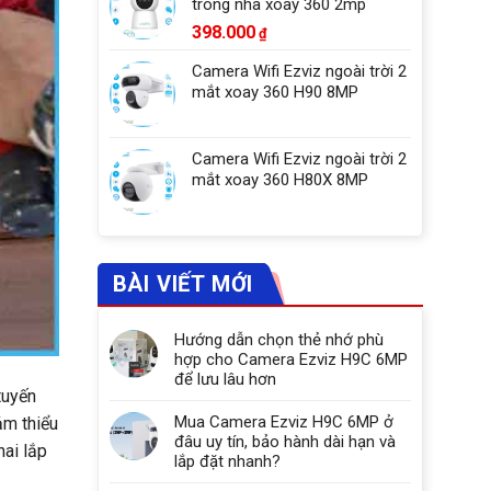
trong nhà xoay 360 2mp
398.000
₫
Camera Wifi Ezviz ngoài trời 2
mắt xoay 360 H90 8MP
Camera Wifi Ezviz ngoài trời 2
mắt xoay 360 H80X 8MP
BÀI VIẾT MỚI
Hướng dẫn chọn thẻ nhớ phù
hợp cho Camera Ezviz H9C 6MP
để lưu lâu hơn
tuyến
Mua Camera Ezviz H9C 6MP ở
ảm thiểu
đâu uy tín, bảo hành dài hạn và
hai lắp
lắp đặt nhanh?