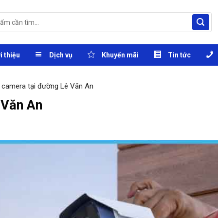
i thiệu
Dịch vụ
Khuyến mãi
Tin tức
 camera tại đường Lê Văn An
 Văn An