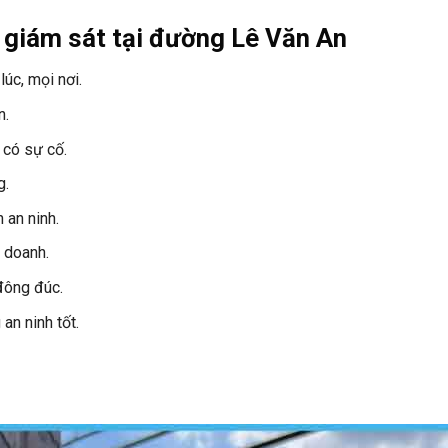
a giám sát tại đường Lê Văn An
úc, mọi nơi.
n.
 có sự cố.
g.
 an ninh.
h doanh.
đông đúc.
an ninh tốt.