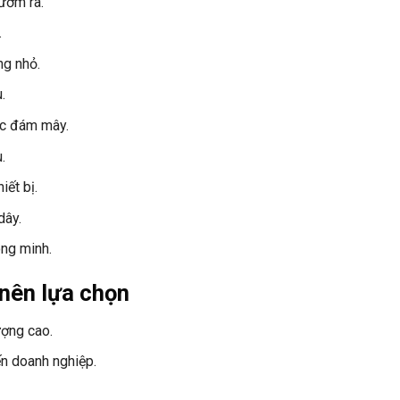
ườm rà.
.
ng nhỏ.
.
ặc đám mây.
.
ết bị.
dây.
ông minh.
 nên lựa chọn
ượng cao.
n doanh nghiệp.