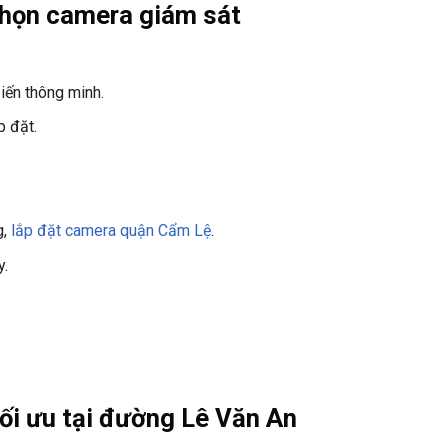
 chọn camera giám sát
iến thông minh.
p đặt.
g,
lắp đặt camera quận Cẩm Lệ
.
y.
tối ưu tại đường Lê Văn An