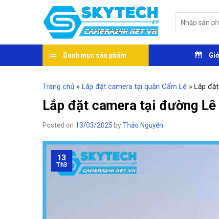
Skip
to
Tìm
kiếm:
content
Danh mục sản phẩm
Giớ
Trang chủ
»
Lắp đặt camera tại quận Cẩm Lệ
»
Lắp đặt
Lắp đặt camera tại đường Lê
Posted on
13/03/2025
by
Thảo Nguyễn
13
Th3