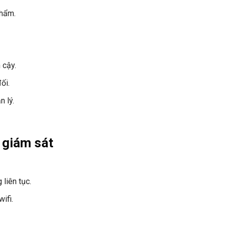
phẩm.
 cậy.
ối.
 lý.
 giám sát
liên tục.
ifi.