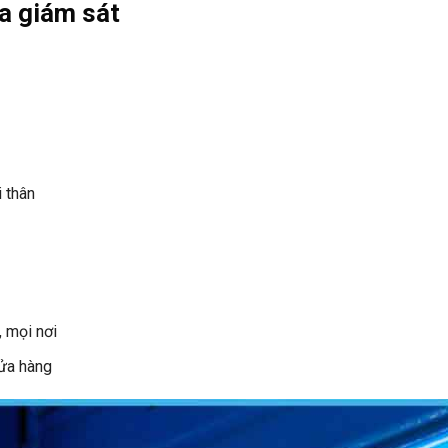
ra giám sát
 thân
, mọi nơi
cửa hàng