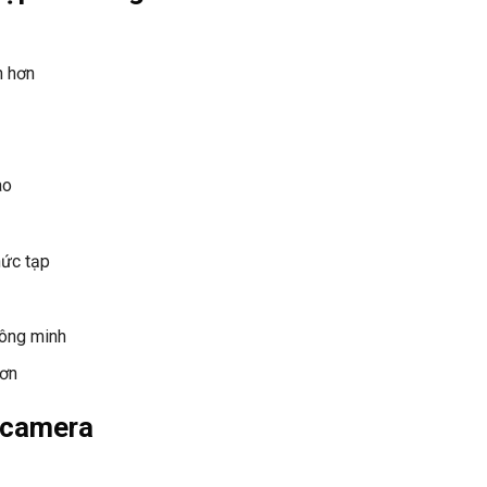
n hơn
ào
hức tạp
hông minh
hơn
p camera