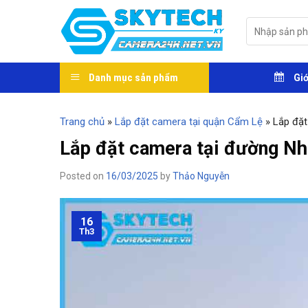
Skip
to
Tìm
kiếm:
content
Danh mục sản phẩm
Giớ
Trang chủ
»
Lắp đặt camera tại quận Cẩm Lệ
»
Lắp đặt
Lắp đặt camera tại đường Nh
Posted on
16/03/2025
by
Thảo Nguyễn
16
Th3