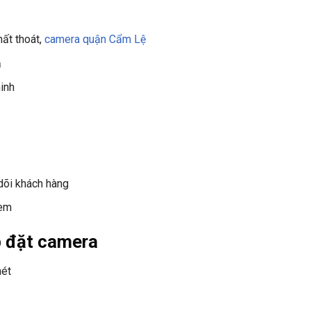
hất thoát,
camera quận Cẩm Lệ
ả
inh
dõi khách hàng
 em
p đặt camera
nét