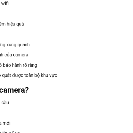
 wifi
kém hiệu quả
ờng xung quanh
nh của camera
ó bảo hành rõ ràng
o quát được toàn bộ khu vực
 camera?
u cầu
a mới