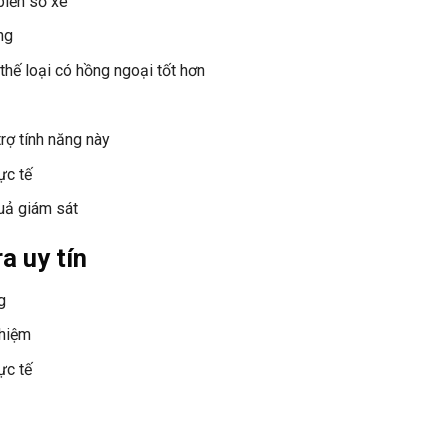
biển số xe
ng
hế loại có hồng ngoại tốt hơn
rợ tính năng này
ực tế
uả giám sát
a uy tín
g
ghiệm
ực tế