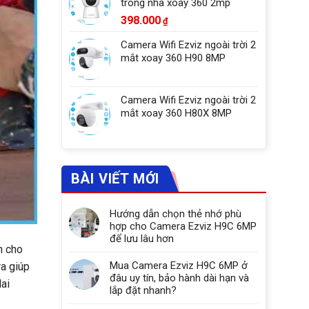
trong nhà xoay 360 2mp
398.000
₫
Camera Wifi Ezviz ngoài trời 2
mắt xoay 360 H90 8MP
Camera Wifi Ezviz ngoài trời 2
mắt xoay 360 H80X 8MP
BÀI VIẾT MỚI
Hướng dẫn chọn thẻ nhớ phù
hợp cho Camera Ezviz H9C 6MP
để lưu lâu hơn
n cho
Mua Camera Ezviz H9C 6MP ở
ra giúp
đâu uy tín, bảo hành dài hạn và
Mai
lắp đặt nhanh?