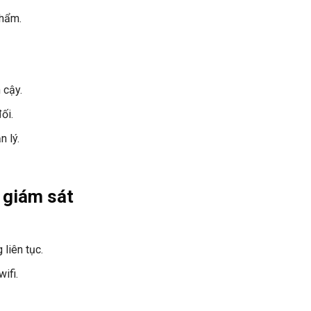
phẩm.
 cậy.
ối.
 lý.
 giám sát
liên tục.
ifi.