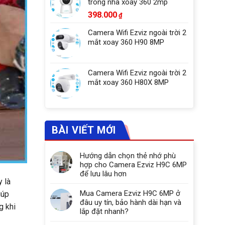
trong nhà xoay 360 2mp
398.000
₫
Camera Wifi Ezviz ngoài trời 2
mắt xoay 360 H90 8MP
Camera Wifi Ezviz ngoài trời 2
mắt xoay 360 H80X 8MP
BÀI VIẾT MỚI
Hướng dẫn chọn thẻ nhớ phù
hợp cho Camera Ezviz H9C 6MP
để lưu lâu hơn
y là
Mua Camera Ezviz H9C 6MP ở
iúp
đâu uy tín, bảo hành dài hạn và
g khi
lắp đặt nhanh?