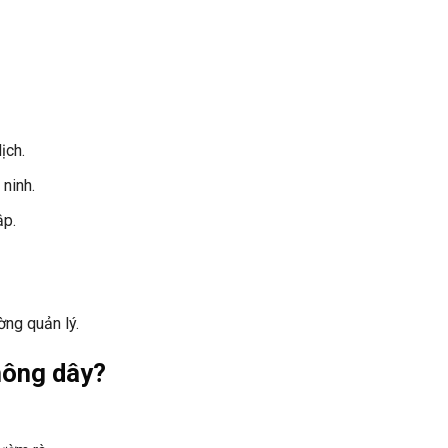
ịch.
ninh.
ập.
ờng quản lý.
hông dây?