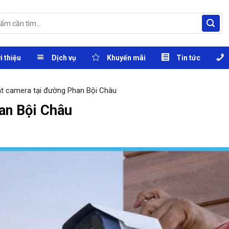
i thiệu
Dịch vụ
Khuyến mãi
Tin tức
t camera tại đường Phan Bội Châu
an Bội Châu