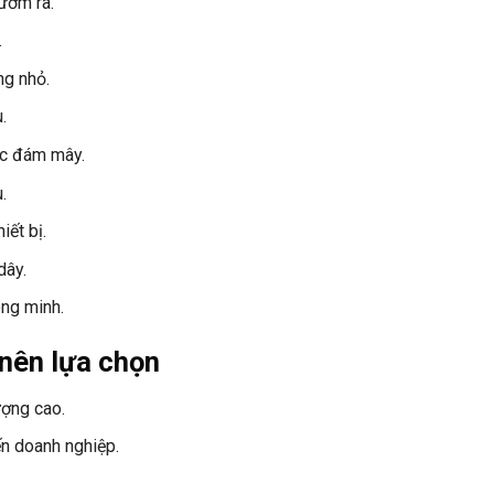
ườm rà.
.
ng nhỏ.
.
ặc đám mây.
.
ết bị.
dây.
ông minh.
 nên lựa chọn
ượng cao.
n doanh nghiệp.