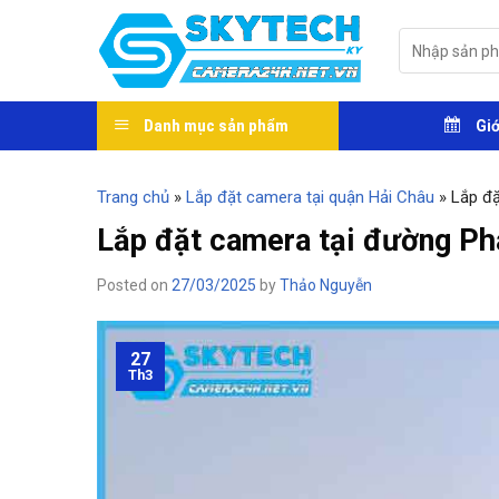
Skip
to
Tìm
kiếm:
content
Danh mục sản phẩm
Giớ
Trang chủ
»
Lắp đặt camera tại quận Hải Châu
»
Lắp đặ
Lắp đặt camera tại đường Ph
Posted on
27/03/2025
by
Thảo Nguyễn
27
Th3