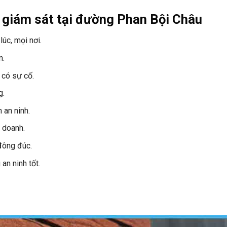
a giám sát tại đường Phan Bội Châu
úc, mọi nơi.
n.
 có sự cố.
g.
 an ninh.
h doanh.
đông đúc.
an ninh tốt.