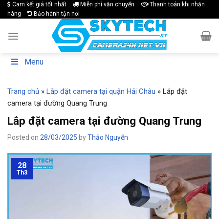
Skip
Cam kết giá tốt nhất
Miễn phí vận chuyển
Thanh toán khi nhận
hàng
Bảo hành tận nơi
to
content
Menu
Trang chủ
»
Lắp đặt camera tại quận Hải Châu
»
Lắp đặt
camera tại đường Quang Trung
Lắp đặt camera tại đường Quang Trung
Posted on
28/03/2025
by
Thảo Nguyễn
28
Th3