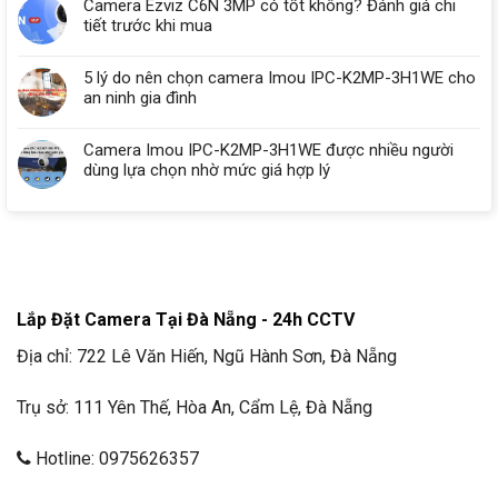
Camera Ezviz C6N 3MP có tốt không? Đánh giá chi
tiết trước khi mua
5 lý do nên chọn camera Imou IPC-K2MP-3H1WE cho
an ninh gia đình
Camera Imou IPC-K2MP-3H1WE được nhiều người
dùng lựa chọn nhờ mức giá hợp lý
Lắp Đặt Camera Tại Đà Nẵng - 24h CCTV
Địa chỉ: 722 Lê Văn Hiến, Ngũ Hành Sơn, Đà Nẵng
Trụ sở: 111 Yên Thế, Hòa An, Cẩm Lệ, Đà Nẵng
Hotline: 0975626357