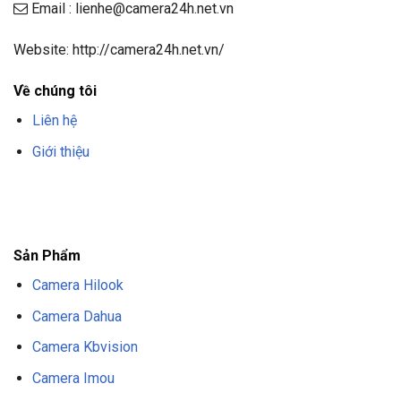
Email : lienhe@camera24h.net.vn
Website: http://camera24h.net.vn/
Về chúng tôi
Liên hệ
Giới thiệu
F8BET
TRANG CHỦ F8BET
NHÀ CÁI F8BET
F8BET CASINO
TẢI F8BET
APP
F8BET
NỔ HŨ F8BET
THỂ THAO F8BET
Sản Phẩm
Camera Hilook
Camera Dahua
Camera Kbvision
Camera Imou