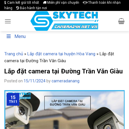
Skip
Cam kết giá tốt nhất
Miễn phí vận chuyển
Thanh toán khi nhận
hàng
Bảo hành tận nơi
to
content
Menu
Trang chủ
»
Lắp đặt camera tại huyện Hòa Vang
»
Lắp đặt
camera tại Đường Trần Văn Giàu
Lắp đặt camera tại Đường Trần Văn Giàu
Posted on
15/11/2024
by
cameradanang
15
Th11