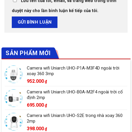
Lưu tên của tôi, email, và trang web trong trình
duyệt này cho lần bình luận kế tiếp của tôi.
SẢN PHẨM MỚI
Camera wifi Uniarch UHO-P1A-M3F4D ngoài trời
xoay 360 3mp
952.000
₫
Camera wifi Uniarch UHO-B0A-M2F4 ngoài trời cố
định 2mp
695.000
₫
Camera wifi Uniarch UHO-S2E trong nhà xoay 360
2mp
398.000
₫