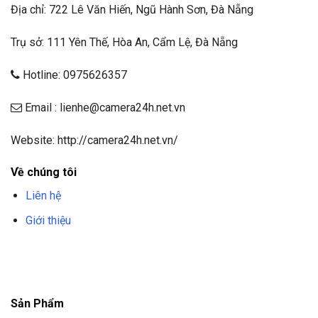
Địa chỉ: 722 Lê Văn Hiến, Ngũ Hành Sơn, Đà Nẵng
Trụ sở: 111 Yên Thế, Hòa An, Cẩm Lệ, Đà Nẵng
Hotline: 0975626357
Email : lienhe@camera24h.net.vn
Website: http://camera24h.net.vn/
Về chúng tôi
Liên hệ
Giới thiệu
F8BET
TRANG CHỦ F8BET
NHÀ CÁI F8BET
F8BET CASINO
TẢI F8BET
APP
F8BET
NỔ HŨ F8BET
THỂ THAO F8BET
Sản Phẩm