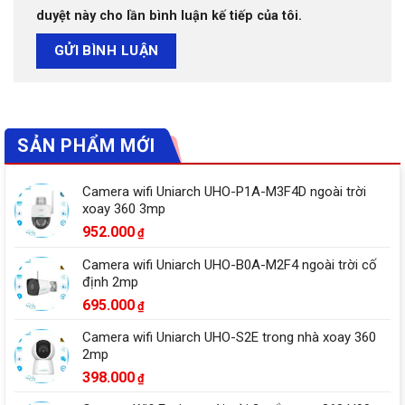
duyệt này cho lần bình luận kế tiếp của tôi.
SẢN PHẨM MỚI
Camera wifi Uniarch UHO-P1A-M3F4D ngoài trời
xoay 360 3mp
952.000
₫
Camera wifi Uniarch UHO-B0A-M2F4 ngoài trời cố
định 2mp
695.000
₫
Camera wifi Uniarch UHO-S2E trong nhà xoay 360
2mp
398.000
₫