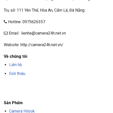
Trụ sở: 111 Yên Thế, Hòa An, Cẩm Lệ, Đà Nẵng
Hotline: 0975626357
Email : lienhe@camera24h.net.vn
Website: http://camera24h.net.vn/
Về chúng tôi
Liên hệ
Giới thiệu
F8BET
TRANG CHỦ F8BET
NHÀ CÁI F8BET
F8BET CASINO
TẢI F8BET
APP
F8BET
NỔ HŨ F8BET
THỂ THAO F8BET
Sản Phẩm
Camera Hilook