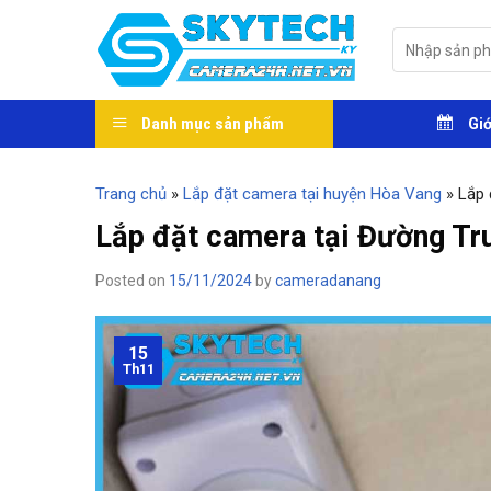
Skip
to
Tìm
kiếm:
content
Danh mục sản phẩm
Giớ
Trang chủ
»
Lắp đặt camera tại huyện Hòa Vang
»
Lắp 
Lắp đặt camera tại Đường Tr
Posted on
15/11/2024
by
cameradanang
15
Th11