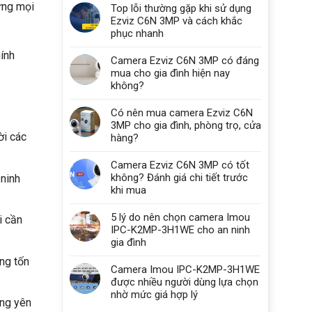
 ứng mọi
Top lỗi thường gặp khi sử dụng
Ezviz C6N 3MP và cách khắc
phục nhanh
ính
Camera Ezviz C6N 3MP có đáng
mua cho gia đình hiện nay
không?
Có nên mua camera Ezviz C6N
3MP cho gia đình, phòng trọ, cửa
ời các
hàng?
Camera Ezviz C6N 3MP có tốt
không? Đánh giá chi tiết trước
 ninh
khi mua
5 lý do nên chọn camera Imou
i cần
IPC-K2MP-3H1WE cho an ninh
gia đình
ông tốn
Camera Imou IPC-K2MP-3H1WE
được nhiều người dùng lựa chọn
nhờ mức giá hợp lý
àng yên