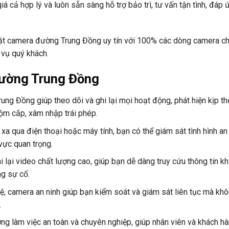
á cả hợp lý và luôn sẵn sàng hỗ trợ bảo trì, tư vấn tận tình, đáp
đặt camera đường Trung Đồng uy tín với 100% các dòng camera ch
 vụ quý khách.
 Đường Trung Đồng
ng Đồng giúp theo dõi và ghi lại mọi hoạt động, phát hiện kịp th
ộm cắp, xâm nhập trái phép.
 xa qua điện thoại hoặc máy tính, bạn có thể giám sát tình hình an
 vực quan trọng.
lại video chất lượng cao, giúp bạn dễ dàng truy cứu thông tin kh
ng sự cố.
vệ, camera an ninh giúp bạn kiểm soát và giám sát liên tục mà kh
.
ng làm việc an toàn và chuyên nghiệp, giúp nhân viên và khách h