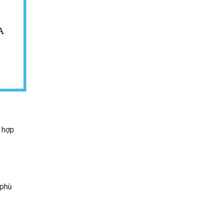
ù hợp
 phù