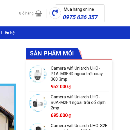
Mua hàng online
Giỏ hàng
0975 626 357
Liên hệ
SẢN PHẨM MỚI
Camera wifi Uniarch UHO-
P1A-M3F4D ngoài trời xoay
360 3mp
952.000
₫
Camera wifi Uniarch UHO-
B0A-M2F4 ngoài trời cố định
2mp
695.000
₫
Camera wifi Uniarch UHO-S2E