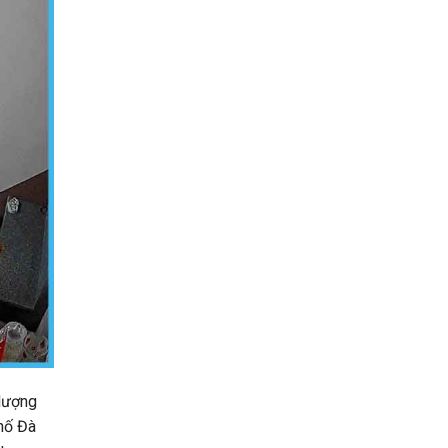
 lượng
phố Đà