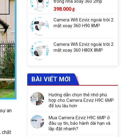
trong nhà xoay 360 2mp
398.000
₫
Camera Wifi Ezviz ngoài trời 2
mắt xoay 360 H90 8MP
Camera Wifi Ezviz ngoài trời 2
mắt xoay 360 H80X 8MP
BÀI VIẾT MỚI
Hướng dẫn chọn thẻ nhớ phù
hợp cho Camera Ezviz H9C 6MP
để lưu lâu hơn
 sự an
Mua Camera Ezviz H9C 6MP ở
đâu uy tín, bảo hành dài hạn và
lắp đặt nhanh?
, chất