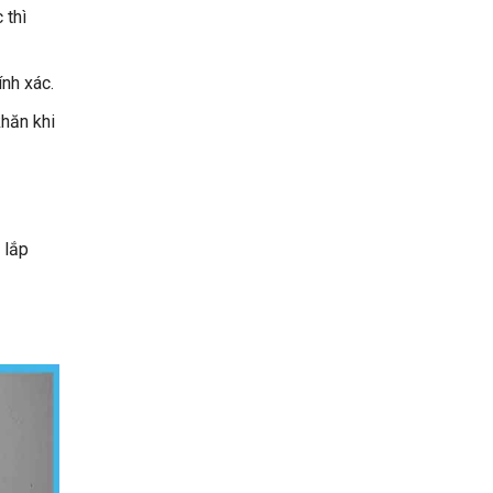
 thì
nh xác.
hăn khi
 lắp