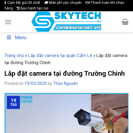
Skip
Cam kết giá tốt nhất
Miễn phí vận chuyển
Thanh toán khi nhận
hàng
Bảo hành tận nơi
to
content
Menu
Trang chủ
»
Lắp đặt camera tại quận Cẩm Lệ
»
Lắp đặt camera
tại đường Trường Chinh
Lắp đặt camera tại đường Trường Chinh
Posted on
19/03/2025
by
Thảo Nguyễn
19
Th3