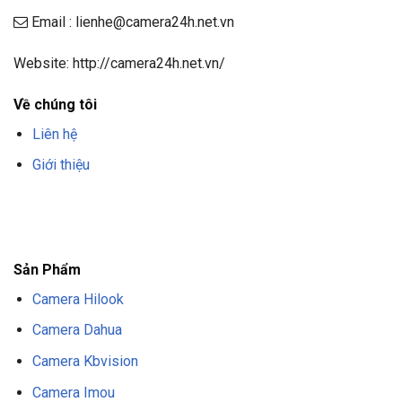
Email : lienhe@camera24h.net.vn
Website: http://camera24h.net.vn/
Về chúng tôi
Liên hệ
Giới thiệu
F8BET
TRANG CHỦ F8BET
NHÀ CÁI F8BET
F8BET CASINO
TẢI F8BET
APP
F8BET
NỔ HŨ F8BET
THỂ THAO F8BET
Sản Phẩm
Camera Hilook
Camera Dahua
Camera Kbvision
Camera Imou