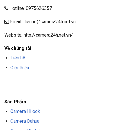
Hotline: 0975626357
Email : lienhe@camera24h.net.vn
Website: http://camera24h.net.vn/
Về chúng tôi
Liên hệ
Giới thiệu
F8BET
TRANG CHỦ F8BET
NHÀ CÁI F8BET
F8BET CASINO
TẢI F8BET
APP
F8BET
NỔ HŨ F8BET
THỂ THAO F8BET
Sản Phẩm
Camera Hilook
Camera Dahua