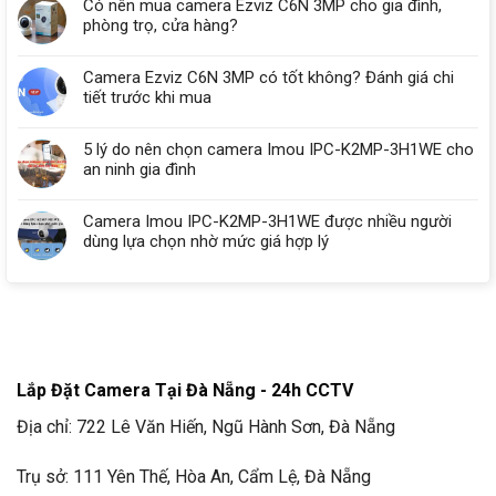
Có nên mua camera Ezviz C6N 3MP cho gia đình,
phòng trọ, cửa hàng?
Camera Ezviz C6N 3MP có tốt không? Đánh giá chi
tiết trước khi mua
5 lý do nên chọn camera Imou IPC-K2MP-3H1WE cho
an ninh gia đình
Camera Imou IPC-K2MP-3H1WE được nhiều người
dùng lựa chọn nhờ mức giá hợp lý
Lắp Đặt Camera Tại Đà Nẵng - 24h CCTV
Địa chỉ: 722 Lê Văn Hiến, Ngũ Hành Sơn, Đà Nẵng
Trụ sở: 111 Yên Thế, Hòa An, Cẩm Lệ, Đà Nẵng