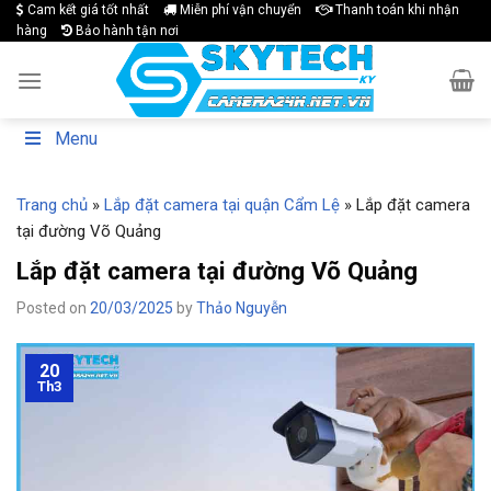
Skip
Cam kết giá tốt nhất
Miễn phí vận chuyển
Thanh toán khi nhận
hàng
Bảo hành tận nơi
to
content
Menu
Trang chủ
»
Lắp đặt camera tại quận Cẩm Lệ
»
Lắp đặt camera
tại đường Võ Quảng
Lắp đặt camera tại đường Võ Quảng
Posted on
20/03/2025
by
Thảo Nguyễn
20
Th3