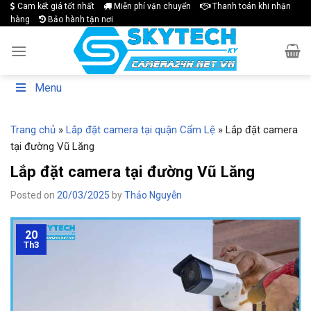
Skip
Cam kết giá tốt nhất
Miễn phí vận chuyển
Thanh toán khi nhận
hàng
Bảo hành tận nơi
to
content
Menu
Trang chủ
»
Lắp đặt camera tại quận Cẩm Lệ
»
Lắp đặt camera
tại đường Vũ Lăng
Lắp đặt camera tại đường Vũ Lăng
Posted on
20/03/2025
by
Thảo Nguyễn
20
Th3