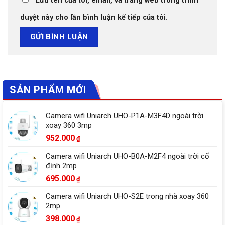
Lưu tên của tôi, email, và trang web trong trình
duyệt này cho lần bình luận kế tiếp của tôi.
SẢN PHẨM MỚI
Camera wifi Uniarch UHO-P1A-M3F4D ngoài trời
xoay 360 3mp
952.000
₫
Camera wifi Uniarch UHO-B0A-M2F4 ngoài trời cố
định 2mp
695.000
₫
Camera wifi Uniarch UHO-S2E trong nhà xoay 360
2mp
398.000
₫