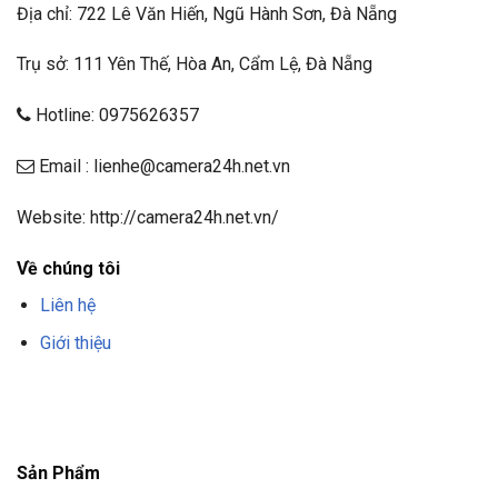
Địa chỉ: 722 Lê Văn Hiến, Ngũ Hành Sơn, Đà Nẵng
Trụ sở: 111 Yên Thế, Hòa An, Cẩm Lệ, Đà Nẵng
Hotline: 0975626357
Email : lienhe@camera24h.net.vn
Website: http://camera24h.net.vn/
Về chúng tôi
Liên hệ
Giới thiệu
F8BET
TRANG CHỦ F8BET
NHÀ CÁI F8BET
F8BET CASINO
TẢI F8BET
APP
F8BET
NỔ HŨ F8BET
THỂ THAO F8BET
Sản Phẩm