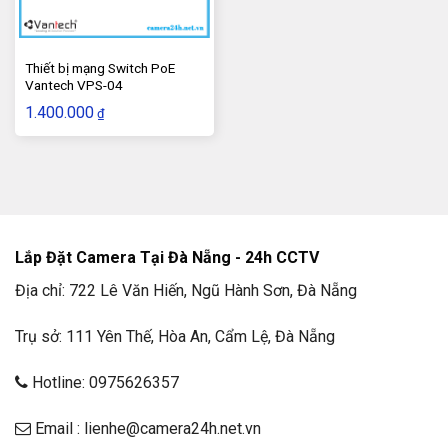
những giải pháp về IoT hàng đầu trên thế giới, cung cấp
các giải pháp chuyên nghiệp, phù hợp với những tình
huống yêu cầu của khách hàng sử dụng hiện nay.
Thiết bị mạng Switch PoE
Vantech VPS-04
5. Thông số kỹ thuật
b
ộ nguồn camera
1.400.000
₫
Ezviz ngoài trời 12
V 1A
Sử dụng cho Came EZVIZ, Camera IP an ninh
Yoosee, Micro Karaoke Bluetooth
Điện áp đầu vào 220V – 50 hoặc 60 Hz
Điện áp đầu ra 12V – 1A – Dây dài 3.5m
Lắp Đặt Camera Tại Đà Nẵng - 24h CCTV
Dây sạc: chuẩn Micro USB
Địa chỉ: 722 Lê Văn Hiến, Ngũ Hành Sơn, Đà Nẵng
6. Đánh giá
b
ộ nguồn camera Ezviz ngoài
Trụ sở: 111 Yên Thế, Hòa An, Cẩm Lệ, Đà Nẵng
trời 12
V 1A
Hotline: 0975626357
Email : lienhe@camera24h.net.vn