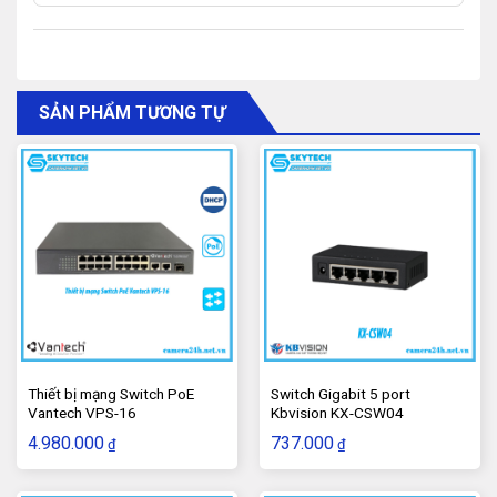
CCTV Đà Nẵng
với mức giá chỉ từ 50-60 nghìn đồng.
Được thiết kế đặc biệt chất liệu vỏ nhựa ABS có độ bền
cao để chịu được điều kiện thời tiết khắc nghiệt, bộ
nguồn này không chỉ ổn định điện áp đầu ra đủ 2A mà
SẢN PHẨM TƯƠNG TỰ
còn có khả năng và chống va đập, đảm bảo tính ổn định
và bền bỉ trong mọi điều kiện môi trường. Với giá trị
đáng kể, sản phẩm này hứa hẹn đáp ứng đầy đủ nhu
cầu của người dùng.
4.
Bộ nguồn camera Ezviz ngoài trời 12
V 1A
c
ó tốt không, nên mua không?
Thiết bị mạng Switch PoE
Switch Gigabit 5 port
Vantech VPS-16
Kbvision KX-CSW04
4.980.000
737.000
₫
₫