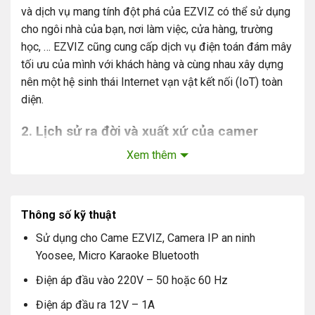
và dịch vụ mang tính đột phá của EZVIZ có thể sử dụng
cho ngôi nhà của bạn, nơi làm việc, cửa hàng, trường
học, … EZVIZ cũng cung cấp dịch vụ điện toán đám mây
tối ưu của mình với khách hàng và cùng nhau xây dựng
nên một hệ sinh thái Internet vạn vật kết nối (IoT) toàn
diện.
2. Lịch sử ra đời và xuất xứ của camer
Ezviz
Xem thêm
EZVIZ được thành lập năm 2013, với vai trò là một bộ
phận nghiên cứu phát triển thuộc công ty Hikvision.
EZVIZ hỗ trợ công ty thực hiện sứ mệnh “Tạo ra một
Thông số kỹ thuật
cuộc sống an toàn, thuận tiện và thông minh cho tất cả
Sử dụng cho Came EZVIZ, Camera IP an ninh
mọi người”.
Yoosee, Micro Karaoke Bluetooth
Đến năm 2015 thì Ezviz chính thức tách ra mảng riêng
Điện áp đầu vào 220V – 50 hoặc 60 Hz
chuyên về thiết bị nhà thông minh và sản xuất các dòng
Điện áp đầu ra 12V – 1A
camera an ninh, thiết bị nhà thông minh. Sản phẩm nổi