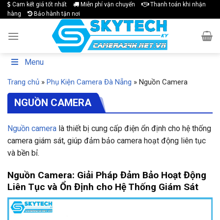
Skip
Cam kết giá tốt nhất
Miễn phí vận chuyển
Thanh toán khi nhận
hàng
Bảo hành tận nơi
to
content
Menu
Trang chủ
»
Phụ Kiện Camera Đà Nẵng
»
Nguồn Camera
NGUỒN CAMERA
Nguồn camera
là thiết bị cung cấp điện ổn định cho hệ thống
camera giám sát, giúp đảm bảo camera hoạt động liên tục
và bền bỉ.
Nguồn Camera: Giải Pháp Đảm Bảo Hoạt Động
Liên Tục và Ổn Định cho Hệ Thống Giám Sát