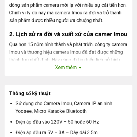
dòng sản phẩm camera mới lạ với nhiều sự cải tiến hơn.
Chính vì lý do này mà camera Imou ra đời và trở thành
sản phẩm được nhiều người ưa chuộng nhất.
2. Lịch sử ra đời và xuất xứ của camer Imou
Qua hơn 15 năm hình thành và phát triển, công ty camera
Imou và thương hiệu camera Imou đã đạt được những
thành tựu nhất định. Hãy cùng đi tìm hiểu lịch sử hình
Xem thêm
thành và những điều thú vị xoay quanh camera Imou để
có cái nhìn tổng quan hơn nhé.
Giá trị cốt
Thông số kỹ thuật
Imou bảo vệ toàn diện ngôi nhà và những người thân
Sử dụng cho Camera Imou, Camera IP an ninh
yêu. Imou không ngừng nâng cấp chất lượng sản phẩm
Yoosee, Micro Karaoke Bluetooth
nhằm đem đến trải nghiệm tốt nhất cho người dùng.
Điện áp đầu vào 220V – 50 hoặc 60 Hz
Điện áp đầu ra 5V – 3A – Dây dài 3.5m
Tầm nhìn