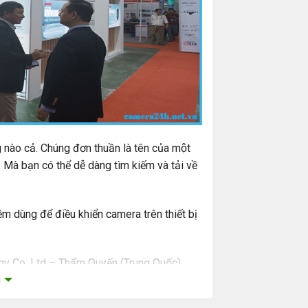
nào cả. Chúng đơn thuần là tên của một
̀ bạn có thể dễ dàng tìm kiếm và tải về
ềm dùng để điều khiển camera trên thiết bị
gy Co, Ltd – Thẩm Quyến (Trung Quốc).
m
à kết nối Camera không dây thông qua hệ