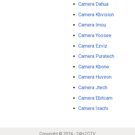
bộ nguồn này không chỉ ổn định điện áp đầu
Camera Dahua
 bảo tính ổn định và bền bỉ trong mọi
Camera Kbvision
hẩm này hứa hẹn đáp ứng đầy đủ nhu cầu của
Camera Imou
Camera Yoosee
ài trời 12
V 7A
c
ó tốt
Camera Ezviz
Camera Puratech
Camera Kbone
Camera Huviron
Camera Jtech
Camera Ebitcam
F8BET
APP F8BET
NỔ HŨ F8BET
THỂ
Camera Isachi
Copyright © 2024 - 24H CCTV