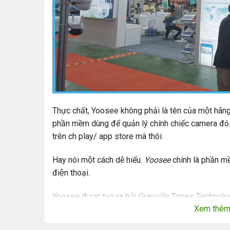
Thực chất, Yoosee không phải là tên của một hãng 
phần mềm dùng để quản lý chính chiếc camera đó. Ma
trên ch play/ app store mà thôi.
Hay nói một cách dễ hiểu.
Yoosee
chính là phần m
điện thoại.
Yoosee được tạo ra bởi Granville Times Technolo
Xem thê
Dựa trên ứng dụng tiền thân là 2CU để vận hành v
thống máy chủ Cloudkink đặt tại Trung Quốc.