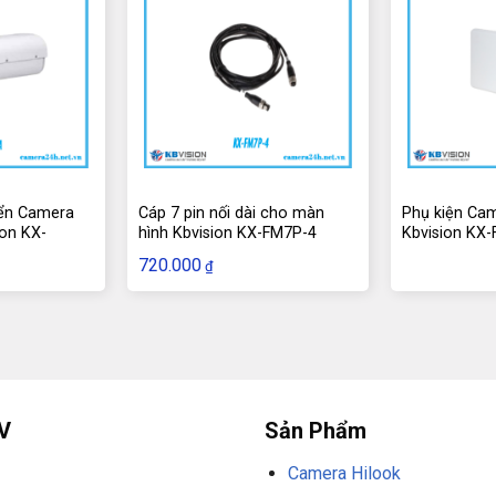
ín để ta gửi gắm sứ mệnh này cho hãngSử
ặc cáp mang LAN, cho phép người dùng
khi nào thông qua ứng dụng Yoosee trên
hân. Camera Yoosee sử dụng công nghệ IP
tín hiệu. Với chất lượng hình ảnh Full HD,
 bảo mật và giám sát đáng tin cậy, giúp
iển Camera
Cáp 7 pin nối dài cho màn
Phụ kiện Cam
goài trời 12V 7A
có giá
ion KX-
hình Kbvision KX-FM7P-4
Kbvision KX
720.000
₫
hợp sử dụng cho các dòng camera wifi
mic,… cùng nhiều thiết bị điện tử phổ
ụ kiện được xem là một lựa chọn xuất sắc
V
Sản Phẩm
sẵn để mua tại
24H CCTV Đà Nẵng
với
Camera Hilook
c biệt chất liệu vỏ nhựa ABS có độ bền