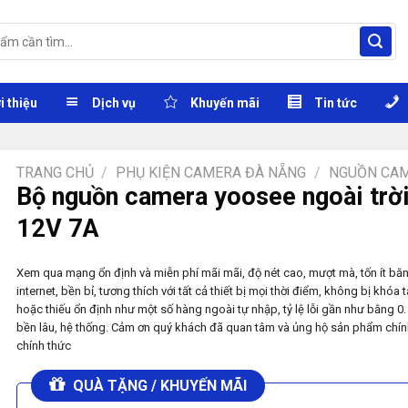
i thiệu
Dịch vụ
Khuyến mãi
Tin tức
TRANG CHỦ
/
PHỤ KIỆN CAMERA ĐÀ NẴNG
/
NGUỒN CA
Bộ nguồn camera yoosee ngoài trờ
12V 7A
Xem qua mạng ổn định và miễn phí mãi mãi, độ nét cao, mượt mà, tốn ít bă
internet, bền bỉ, tương thích với tất cả thiết bị mọi thời điểm, không bị khóa 
hoặc thiếu ổn định như một số hàng ngoài tự nhập, tỷ lệ lỗi gần như bằng 0.
bền lâu, hệ thống. Cảm ơn quý khách đã quan tâm và ủng hộ sản phẩm chí
chính thức
QUÀ TẶNG / KHUYẾN MÃI