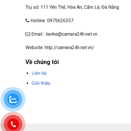
cao để chịu được điều kiện thời tiết khắc nghiệt, 
Trụ sở: 111 Yên Thế, Hòa An, Cẩm Lệ, Đà Nẵng
ra đủ 2A mà còn có khả năng và chống va đập, đảm
điều kiện môi trường. Với giá trị đáng kể, sản p
Hotline: 0975626357
người dùng.
Email : lienhe@camera24h.net.vn
4.
Bộ nguồn camera Yoosee ngo
Website: http://camera24h.net.vn/
không, nên mua không?
Về chúng tôi
Liên hệ
Giới thiệu
F8BET
TRANG CHỦ F8BET
NHÀ CÁI F8BET
F8BET CASINO
TẢI 
THAO F8BET