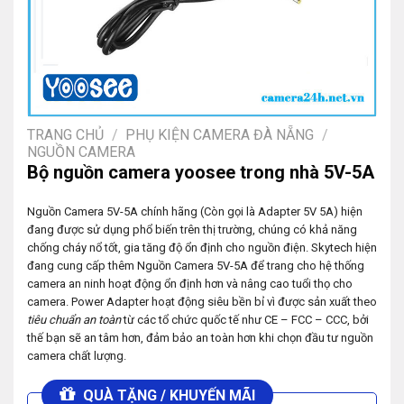
TRANG CHỦ
/
PHỤ KIỆN CAMERA ĐÀ NẴNG
/
NGUỒN CAMERA
Bộ nguồn camera yoosee trong nhà 5V-5A
Nguồn Camera 5V-5A chính hãng (Còn gọi là Adapter 5V 5A) hiện
đang được sử dụng phổ biến trên thị trường, chúng có khả năng
chống cháy nổ tốt, gia tăng độ ổn định cho nguồn điện. Skytech hiện
đang cung cấp thêm Nguồn Camera 5V-5A để trang cho hệ thống
camera an ninh hoạt động ổn định hơn và nâng cao tuổi thọ cho
camera. Power Adapter hoạt động siêu bền bỉ vì được sản xuất theo
tiêu chuẩn an toàn
từ các tổ chức quốc tế như CE – FCC – CCC, bởi
thế bạn sẽ an tâm hơn, đảm bảo an toàn hơn khi chọn đầu tư nguồn
camera chất lượng.
QUÀ TẶNG / KHUYẾN MÃI