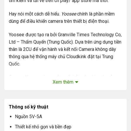
tìm kiếm và tải về trên ch play/ app store mà thôi.
Hay nói một cách dễ hiểu.
Yoosee
chính là phần mềm
dùng để điều khiển camera trên thiết bị điện thoại.
Yoosee được tạo ra bởi Granville Times Technology Co,
Ltd – Thẩm Quyến (Trung Quốc). Dựa trên ứng dụng tiền
thân là 2CU để vận hành và kết nối Camera không dây
thông qua hệ thống máy chủ Cloudkink đặt tại Trung
Quốc.
Camera Yoosee được sản xuất bởi một nhà máy sản
Xem thêm
xuất phần cứng là camera và liên kết với đơn vị viết
phầm mềm Yoosee. Khi sản xuất dòng camera này đơn
vị sản xuất sẽ được đơn vị viết phầm mềm cấp cho mỗi
Camera 1 ID và 1 mật khẩu riêng biệt để kết nối với
Thông số kỹ thuật
phầm mềm Yoosee.
Nguồn 5V-5A
2. Lịch sử ra đời và xuất xứ của camera
Thiết kế nhỏ gọn và bền đẹp