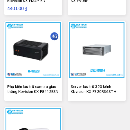
Kbvision KX-FM4P-6D
KX-FV04E
440.000
₫
Nếu xét về góc độ uy tín thương hiệu, chất lượng và độ
bền sản phẩm thì Ezviz là số 1 hiện nay. Đây được xem
là giải pháp hiệu quả với mức chi phí tối ưu, phù hợp với
mọi nhu cầu sử dụng.
Phụ kiện lưu trữ camera giao
Server lưu trữ 320 kênh
thông Kbvision KX-F8412ESN
Kbvision KX-F320R36ST-H
Các sản phẩm của không chỉ được đánh giá cao về
mẫu mã thiết kế mà còn về chất lượng khi đạt được khá
nhiều các tiêu chuẩn chất lượng quốc tế khác nhau như
ISO, CCC, CE, UL, RoHS, FCC…