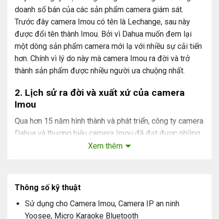
doanh số bán của các sản phẩm camera giám sát.
Trước đây camera Imou có tên là Lechange, sau này
được đổi tên thành Imou. Bởi vì Dahua muốn đem lại
một dòng sản phẩm camera mới lạ với nhiều sự cải tiến
hơn. Chính vì lý do này mà camera Imou ra đời và trở
thành sản phẩm được nhiều người ưa chuộng nhất.
2. Lịch sử ra đời và xuất xứ của camera
Imou
Qua hơn 15 năm hình thành và phát triển, công ty camera
Dahua và thương hiệu camera Imou đã đạt được những
thành tựu nhất định. Hãy cùng đi tìm hiểu lịch sử hình
Xem thêm
thành và những điều thú vị xoay quanh camera Imou để
có cái nhìn tổng quan hơn nhé.
Thông số kỹ thuật
Giá trị cốt lõi
Sử dụng cho Camera Imou, Camera IP an ninh
Imou bảo vệ toàn diện ngôi nhà và những người thân
Yoosee, Micro Karaoke Bluetooth