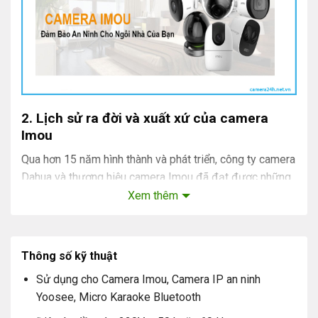
2. Lịch sử ra đời và xuất xứ của camera
Imou
Qua hơn 15 năm hình thành và phát triển, công ty camera
Dahua và thương hiệu camera Imou đã đạt được những
thành tựu nhất định. Hãy cùng đi tìm hiểu lịch sử hình
Xem thêm
thành và những điều thú vị xoay quanh camera Imou để
có cái nhìn tổng quan hơn nhé.
Thông số kỹ thuật
Giá trị cốt lõi
Sử dụng cho Camera Imou, Camera IP an ninh
Imou bảo vệ toàn diện ngôi nhà và những người thân
Yoosee, Micro Karaoke Bluetooth
yêu. Imou không ngừng nâng cấp chất lượng sản phẩm