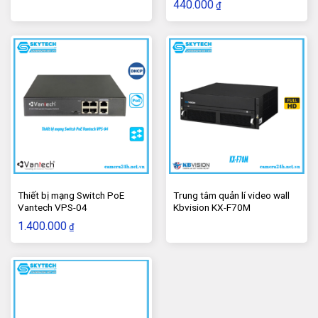
mọi nhu cầu sử dụng.
440.000
₫
Các sản phẩm của không chỉ được đánh giá cao về
mẫu mã thiết kế mà còn về chất lượng khi đạt được khá
nhiều các tiêu chuẩn chất lượng quốc tế khác nhau như
ISO, CCC, CE, UL, RoHS, FCC…
Thiết bị mạng Switch PoE
Trung tâm quản lí video wall
Vantech VPS-04
Kbvision KX-F70M
1.400.000
₫
Nguồn camera IP Wifi Imou trong nhà IPC-F26FP
là loại
nguồn bên ngoài màu đen
cắm rất chắc có cục chống